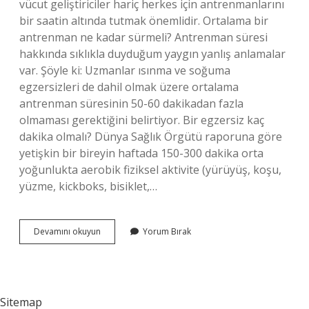
vücut geliştiriciler hariç herkes için antrenmanlarını
bir saatin altında tutmak önemlidir. Ortalama bir
antrenman ne kadar sürmeli? Antrenman süresi
hakkında sıklıkla duyduğum yaygın yanlış anlamalar
var. Şöyle ki: Uzmanlar ısınma ve soğuma
egzersizleri de dahil olmak üzere ortalama
antrenman süresinin 50-60 dakikadan fazla
olmaması gerektiğini belirtiyor. Bir egzersiz kaç
dakika olmalı? Dünya Sağlık Örgütü raporuna göre
yetişkin bir bireyin haftada 150-300 dakika orta
yoğunlukta aerobik fiziksel aktivite (yürüyüş, koşu,
yüzme, kickboks, bisiklet,…
Bir
Devamını okuyun
Yorum Bırak
Antrenman
Kaç
Dakika
Olmalı
Sitemap