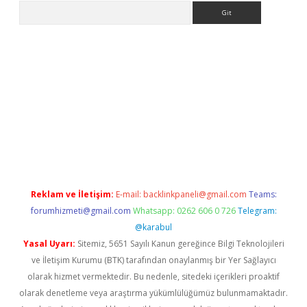
Arama
lbet giriş yap
betexper indir
Reklam ve İletişim:
E-mail:
backlinkpaneli@gmail.com
Teams:
forumhizmeti@gmail.com
Whatsapp: 0262 606 0 726
Telegram:
@karabul
Yasal Uyarı:
Sitemiz, 5651 Sayılı Kanun gereğince Bilgi Teknolojileri
ve İletişim Kurumu (BTK) tarafından onaylanmış bir Yer Sağlayıcı
olarak hizmet vermektedir. Bu nedenle, sitedeki içerikleri proaktif
olarak denetleme veya araştırma yükümlülüğümüz bulunmamaktadır.