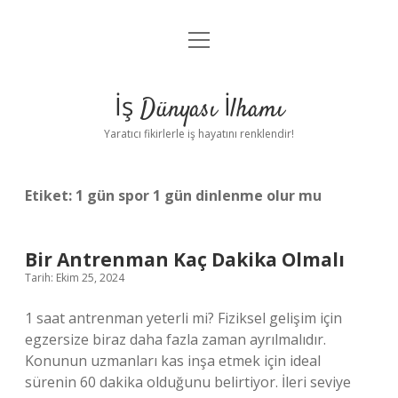
menüyü
Anasayfa
aç
Gizlilik Politikası
İş Dünyası İlhamı
Yasal Uyarı
Yaratıcı fikirlerle iş hayatını renklendir!
Hakkımızda
Etiket:
1 gün spor 1 gün dinlenme olur mu
Bir Antrenman Kaç Dakika Olmalı
Tarih: Ekim 25, 2024
1 saat antrenman yeterli mi? Fiziksel gelişim için
egzersize biraz daha fazla zaman ayrılmalıdır.
Konunun uzmanları kas inşa etmek için ideal
sürenin 60 dakika olduğunu belirtiyor. İleri seviye