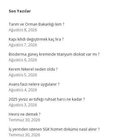
Sidebar
Son Yazılar
Tarım ve Orman Bakanlığı kim ?
Ağustos 8, 2026
Kapı kilidi değiştirmek kaç lira ?
Ağustos 7, 2026
Bioderma güneş kreminde titanyum dioksit var mı ?
Ağustos 6, 2026
Kerem Nikerel neden öldü ?
Ağustos 5, 2026
Avans faizi nelere uygulanır ?
Ağustos 4, 2026
2025 yivsiz av tüfeği ruhsat harcı ne kadar ?
Ağustos 3, 2026
Hevrü ne demek ?
Temmuz 30, 2026
İş yerinden istenen SGK hizmet dökümü nasıl alınır ?
Temmuz 30, 2026