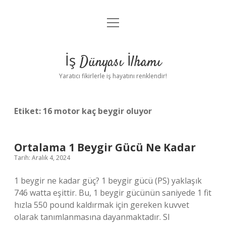
menüyü
Anasayfa
aç
Gizlilik Politikası
İş Dünyası İlhamı
Yasal Uyarı
Yaratıcı fikirlerle iş hayatını renklendir!
Hakkımızda
Etiket:
16 motor kaç beygir oluyor
Ortalama 1 Beygir Gücü Ne Kadar
Tarih: Aralık 4, 2024
1 beygir ne kadar güç? 1 beygir gücü (PS) yaklaşık
746 watta eşittir. Bu, 1 beygir gücünün saniyede 1 fit
hızla 550 pound kaldırmak için gereken kuvvet
olarak tanımlanmasına dayanmaktadır. SI