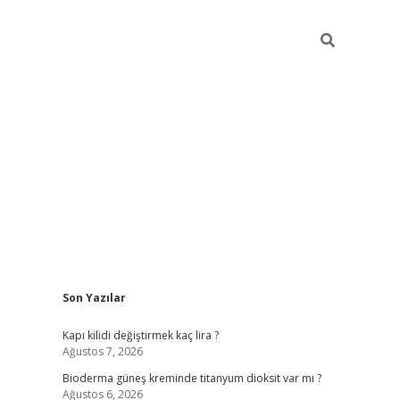
Sidebar
Son Yazılar
ilbet giriş
Kapı kilidi değiştirmek kaç lira ?
Ağustos 7, 2026
Bioderma güneş kreminde titanyum dioksit var mı ?
Ağustos 6, 2026