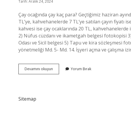
Tarih: Aralık 24, 2024
Çay ocağında çay kaç para? Geçtiğimiz haziran ayında
TL’ye, kahvehanelerde 7 TL’ye satılan çayın fiyatı is
kahvesi ise çay ocaklarında 20 TL, kahvehanelerde i
2) Nüfus cüzdanı ve ikametgah belgesi fotokopisi 3)
Odası ve Sicil belgesi 5) Tapu ve kira sözleşmesi foto
yönetmeliği Md. 5- Md. 14. İşyeri açma ve çalışma iz
Çay
Devamını okuyun
Yorum Bırak
Ocağında
Oyun
Oynanır
Mı
Sitemap