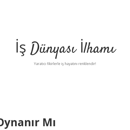
İş Dünyası İlhamı
Yaratıcı fikirlerle iş hayatını renklendir!
Oynanır Mı