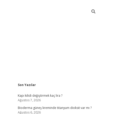
Sidebar
Son Yazılar
ilbet giriş
Kapı kilidi değiştirmek kaç lira ?
Ağustos 7, 2026
Bioderma güneş kreminde titanyum dioksit var mı ?
Ağustos 6, 2026