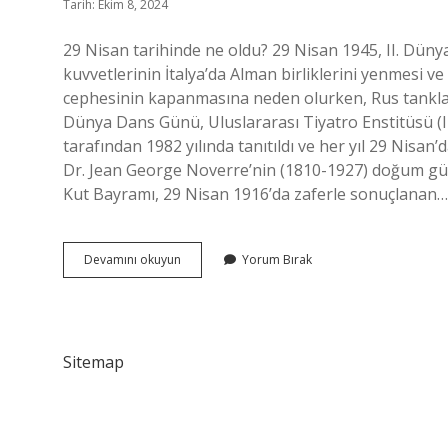
Tarih: Ekim 8, 2024
29 Nisan tarihinde ne oldu? 29 Nisan 1945, II. Düny
kuvvetlerinin İtalya’da Alman birliklerini yenmesi ve
cephesinin kapanmasına neden olurken, Rus tanklar
Dünya Dans Günü, Uluslararası Tiyatro Enstitüsü (
tarafından 1982 yılında tanıtıldı ve her yıl 29 Nisa
Dr. Jean George Noverre’nin (1810-1927) doğum gün
Kut Bayramı, 29 Nisan 1916’da zaferle sonuçlanan…
29
Devamını okuyun
Yorum Bırak
Nisan
Da
Ne
Oldu
Sitemap