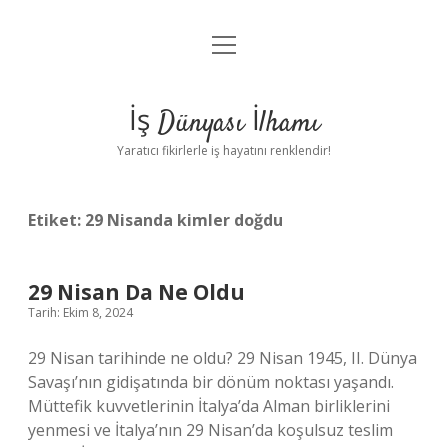
menüyü
Anasayfa
aç
Gizlilik Politikası
İş Dünyası İlhamı
Yasal Uyarı
Yaratıcı fikirlerle iş hayatını renklendir!
Hakkımızda
Etiket:
29 Nisanda kimler doğdu
29 Nisan Da Ne Oldu
Tarih: Ekim 8, 2024
29 Nisan tarihinde ne oldu? 29 Nisan 1945, II. Dünya
Savaşı’nın gidişatında bir dönüm noktası yaşandı.
Müttefik kuvvetlerinin İtalya’da Alman birliklerini
yenmesi ve İtalya’nın 29 Nisan’da koşulsuz teslim