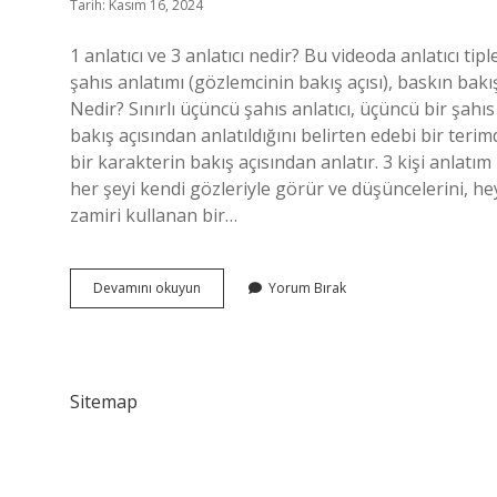
Tarih: Kasım 16, 2024
1 anlatıcı ve 3 anlatıcı nedir? Bu videoda anlatıcı tip
şahıs anlatımı (gözlemcinin bakış açısı), baskın bakış aç
Nedir? Sınırlı üçüncü şahıs anlatıcı, üçüncü bir şahı
bakış açısından anlatıldığını belirten edebi bir terim
bir karakterin bakış açısından anlatır. 3 kişi anlatım
her şeyi kendi gözleriyle görür ve düşüncelerini, heyeca
zamiri kullanan bir…
3
Devamını okuyun
Yorum Bırak
Çoğul
Anlatıcı
Nedir
Sitemap