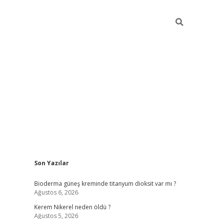
Sidebar
Son Yazılar
ilbet giri
Bioderma güneş kreminde titanyum dioksit var mı ?
Ağustos 6, 2026
Kerem Nikerel neden öldü ?
Ağustos 5, 2026