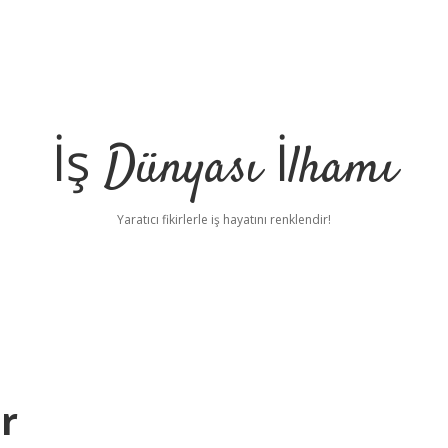
İş Dünyası İlhamı
Yaratıcı fikirlerle iş hayatını renklendir!
r