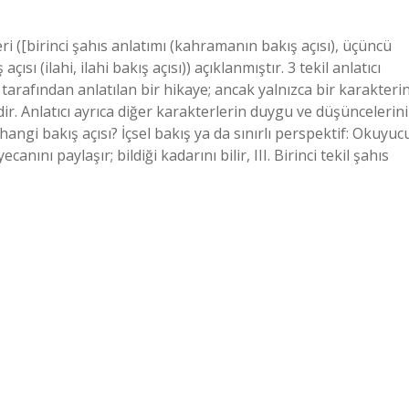
leri ([birinci şahıs anlatımı (kahramanın bakış açısı), üçüncü
ısı (ilahi, ilahi bakış açısı)) açıklanmıştır. 3 tekil anlatıcı
s tarafından anlatılan bir hikaye; ancak yalnızca bir karakteri
dir. Anlatıcı ayrıca diğer karakterlerin duygu ve düşüncelerini
 hangi bakış açısı? İçsel bakış ya da sınırlı perspektif: Okuyuc
nını paylaşır; bildiği kadarını bilir, III. Birinci tekil şahıs