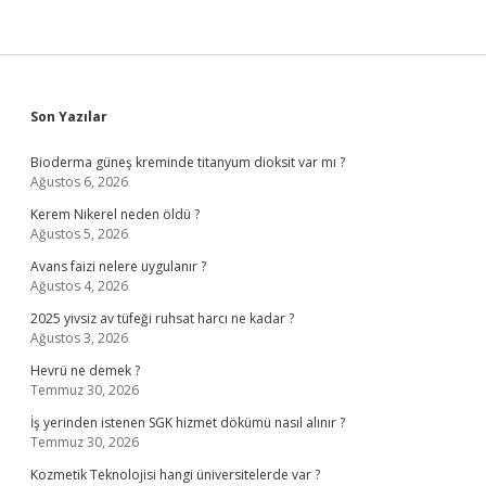
Işe
Başlar
Sidebar
Son Yazılar
Bioderma güneş kreminde titanyum dioksit var mı ?
Ağustos 6, 2026
Kerem Nikerel neden öldü ?
Ağustos 5, 2026
Avans faizi nelere uygulanır ?
Ağustos 4, 2026
2025 yivsiz av tüfeği ruhsat harcı ne kadar ?
Ağustos 3, 2026
Hevrü ne demek ?
Temmuz 30, 2026
İş yerinden istenen SGK hizmet dökümü nasıl alınır ?
Temmuz 30, 2026
Kozmetik Teknolojisi hangi üniversitelerde var ?