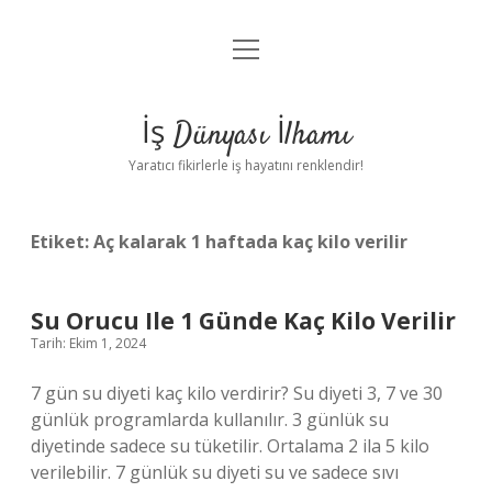
menüyü
Anasayfa
aç
Gizlilik Politikası
İş Dünyası İlhamı
Yasal Uyarı
Yaratıcı fikirlerle iş hayatını renklendir!
Hakkımızda
Etiket:
Aç kalarak 1 haftada kaç kilo verilir
Su Orucu Ile 1 Günde Kaç Kilo Verilir
Tarih: Ekim 1, 2024
7 gün su diyeti kaç kilo verdirir? Su diyeti 3, 7 ve 30
günlük programlarda kullanılır. 3 günlük su
diyetinde sadece su tüketilir. Ortalama 2 ila 5 kilo
verilebilir. 7 günlük su diyeti su ve sadece sıvı