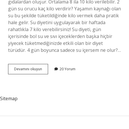
gıdalardan oluşur. Ortalama 8 ila 10 kilo verilebilir. 2
gün su orucu kaç kilo verdirir? Yaşamın kaynağı olan
su bu şekilde tüketildiğinde kilo vermek daha pratik
hale gelir. Su diyetini uygulayarak bir haftada
rahatlıkla 7 kilo verebilirsiniz! Su diyeti, gün
içerisinde bol su ve sıvı içeceklerden başka hiçbir
yiyecek tüketmediğinizde etkili olan bir diyet
türüdür. 4 gün boyunca sadece su içersem ne olur?…
Su
Devamını okuyun
20 Yorum
Orucu
Ile
1
Günde
Kaç
Sitemap
Kilo
Verilir