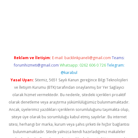
bet giriş yap
betexper indir
Reklam ve İletişim:
E-mail:
backlinkpaneli@gmail.com
Teams:
forumhizmeti@gmail.com
Whatsapp: 0262 606 0 726
Telegram:
@karabul
Yasal Uyarı:
Sitemiz, 5651 Sayılı Kanun gereğince Bilgi Teknolojileri
ve İletişim Kurumu (BTK) tarafından onaylanmış bir Yer Sağlayıcı
olarak hizmet vermektedir. Bu nedenle, sitedeki içerikleri proaktif
olarak denetleme veya araştırma yükümlülüğümüz bulunmamaktadır.
Ancak, üyelerimiz yazdıkları içeriklerin sorumluluğunu taşımakta olup,
siteye üye olarak bu sorumluluğu kabul etmiş sayılırlar. Bu internet
sitesi, herhangi bir marka, kurum veya şahıs şirketi ile hiçbir bağlantısı
bulunmamaktadır. Sitede yalnızca kendi hazırladığımız makaleler