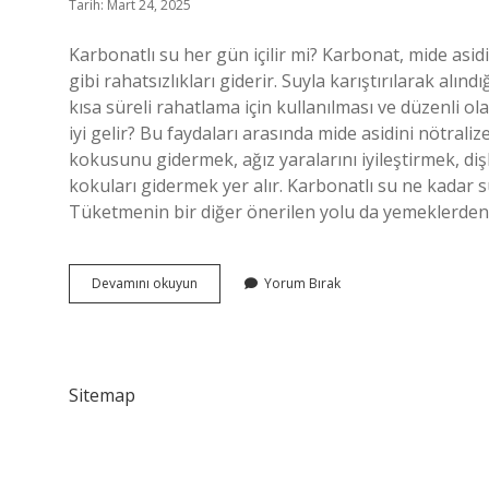
Tarih: Mart 24, 2025
Karbonatlı su her gün içilir mi? Karbonat, mide asid
gibi rahatsızlıkları giderir. Suyla karıştırılarak alı
kısa süreli rahatlama için kullanılması ve düzenli ol
iyi gelir? Bu faydaları arasında mide asidini nötrali
kokusunu gidermek, ağız yaralarını iyileştirmek, diş
kokuları gidermek yer alır. Karbonatlı su ne kadar sü
Tüketmenin bir diğer önerilen yolu da yemeklerden
Her
Devamını okuyun
Yorum Bırak
Gün
Karbonatlı
Su
Içersek
Ne
Sitemap
Olur