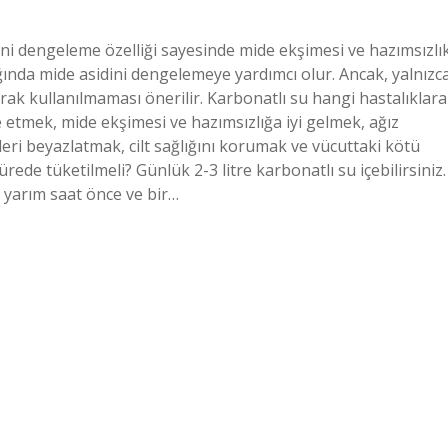
ini dengeleme özelliği sayesinde mide ekşimesi ve hazımsızlı
ndığında mide asidini dengelemeye yardımcı olur. Ancak, yalnızc
arak kullanılmaması önerilir. Karbonatlı su hangi hastalıklara
ze etmek, mide ekşimesi ve hazımsızlığa iyi gelmek, ağız
leri beyazlatmak, cilt sağlığını korumak ve vücuttaki kötü
rede tüketilmeli? Günlük 2-3 litre karbonatlı su içebilirsiniz.
 yarım saat önce ve bir…