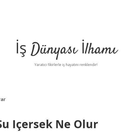
İş Dünyası İlhamı
Yaratıcı fikirlerle iş hayatını renklendir!
rar
Su Içersek Ne Olur