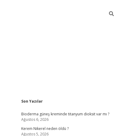
Sidebar
Son Yazılar
ilbet giri
Bioderma güneş kreminde titanyum dioksit var mı ?
Ağustos 6, 2026
Kerem Nikerel neden öldü ?
Ağustos 5, 2026