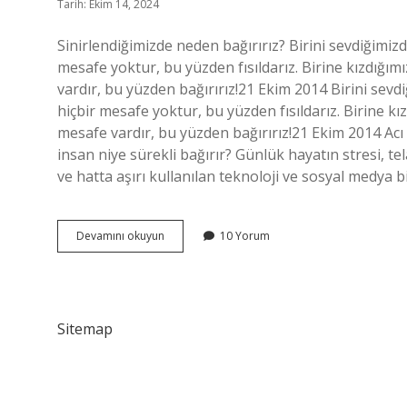
Tarih: Ekim 14, 2024
Sinirlendiğimizde neden bağırırız? Birini sevdiğimiz
mesafe yoktur, bu yüzden fısıldarız. Birine kızdığımı
vardır, bu yüzden bağırırız!21 Ekim 2014 Birini sevd
hiçbir mesafe yoktur, bu yüzden fısıldarız. Birine kız
mesafe vardır, bu yüzden bağırırız!21 Ekim 2014 Acı 
insan niye sürekli bağırır? Günlük hayatın stresi, t
ve hatta aşırı kullanılan teknoloji ve sosyal medya b
Acı
Devamını okuyun
10 Yorum
Çekerken
Neden
Bağırırız
Sitemap