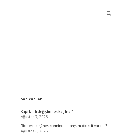
Sidebar
Son Yazılar
ilbet giriş
Kapı kilidi değiştirmek kaç lira ?
Ağustos 7, 2026
Bioderma güneş kreminde titanyum dioksit var mı ?
Ağustos 6, 2026