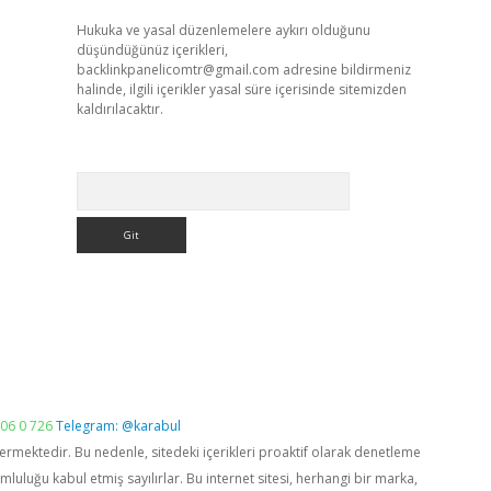
Hukuka ve yasal düzenlemelere aykırı olduğunu
düşündüğünüz içerikleri,
backlinkpanelicomtr@gmail.com
adresine bildirmeniz
halinde, ilgili içerikler yasal süre içerisinde sitemizden
kaldırılacaktır.
Arama
06 0 726
Telegram: @karabul
vermektedir. Bu nedenle, sitedeki içerikleri proaktif olarak denetleme
luğu kabul etmiş sayılırlar. Bu internet sitesi, herhangi bir marka,