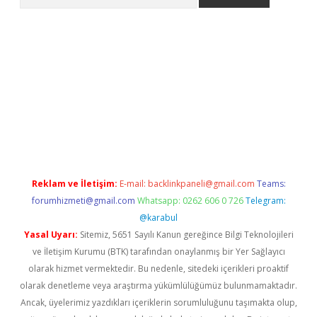
lbet giriş yap
betexper indir
Reklam ve İletişim:
E-mail:
backlinkpaneli@gmail.com
Teams:
forumhizmeti@gmail.com
Whatsapp: 0262 606 0 726
Telegram:
@karabul
Yasal Uyarı:
Sitemiz, 5651 Sayılı Kanun gereğince Bilgi Teknolojileri
ve İletişim Kurumu (BTK) tarafından onaylanmış bir Yer Sağlayıcı
olarak hizmet vermektedir. Bu nedenle, sitedeki içerikleri proaktif
olarak denetleme veya araştırma yükümlülüğümüz bulunmamaktadır.
Ancak, üyelerimiz yazdıkları içeriklerin sorumluluğunu taşımakta olup,