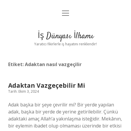
menüyü
Anasayfa
aç
Gizlilik Politikası
İş Dünyası İlhamı
Yasal Uyarı
Yaratıcı fikirlerle iş hayatını renklendir!
Hakkımızda
Etiket:
Adaktan nasıl vazgeçilir
Adaktan Vazgeçebilir Mi
Tarih: Ekim 3, 2024
Adak başka bir şeye çevrilir mi? Bir yerde yapılan
adak, başka bir yerde de yerine getirilebilir. Çünkü
adaktaki amaç Allah’a yakınlaşma isteğidir. Mekânın,
bir eylemin ibadet olup olmaması üzerinde bir etkisi