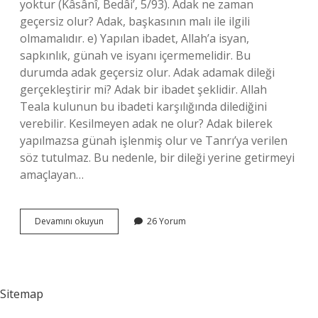
yoktur (Kâsânî, Bedâi’, 5/93). Adak ne zaman
geçersiz olur? Adak, başkasının malı ile ilgili
olmamalıdır. e) Yapılan ibadet, Allah’a isyan,
sapkınlık, günah ve isyanı içermemelidir. Bu
durumda adak geçersiz olur. Adak adamak dileği
gerçekleştirir mi? Adak bir ibadet şeklidir. Allah
Teala kulunun bu ibadeti karşılığında dilediğini
verebilir. Kesilmeyen adak ne olur? Adak bilerek
yapılmazsa günah işlenmiş olur ve Tanrı’ya verilen
söz tutulmaz. Bu nedenle, bir dileği yerine getirmeyi
amaçlayan…
Adaktan
Devamını okuyun
26 Yorum
Vazgeçebilir
Mi
Sitemap