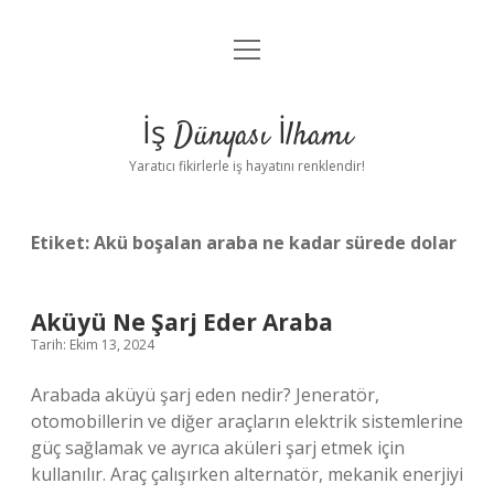
menüyü
Anasayfa
aç
Gizlilik Politikası
İş Dünyası İlhamı
Yasal Uyarı
Yaratıcı fikirlerle iş hayatını renklendir!
Hakkımızda
Etiket:
Akü boşalan araba ne kadar sürede dolar
Aküyü Ne Şarj Eder Araba
Tarih: Ekim 13, 2024
Arabada aküyü şarj eden nedir? Jeneratör,
otomobillerin ve diğer araçların elektrik sistemlerine
güç sağlamak ve ayrıca aküleri şarj etmek için
kullanılır. Araç çalışırken alternatör, mekanik enerjiyi