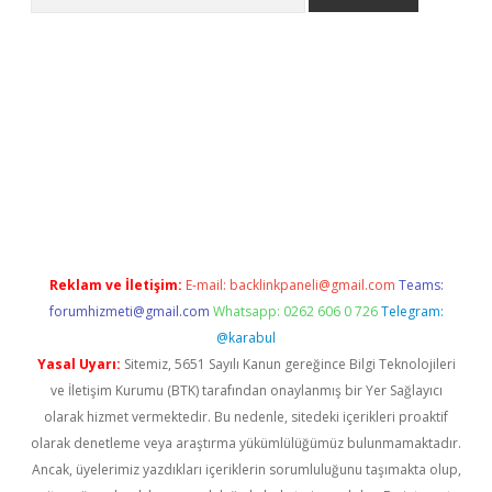
ilbet giriş yap
betexper indir
Reklam ve İletişim:
E-mail:
backlinkpaneli@gmail.com
Teams:
forumhizmeti@gmail.com
Whatsapp: 0262 606 0 726
Telegram:
@karabul
Yasal Uyarı:
Sitemiz, 5651 Sayılı Kanun gereğince Bilgi Teknolojileri
ve İletişim Kurumu (BTK) tarafından onaylanmış bir Yer Sağlayıcı
olarak hizmet vermektedir. Bu nedenle, sitedeki içerikleri proaktif
olarak denetleme veya araştırma yükümlülüğümüz bulunmamaktadır.
Ancak, üyelerimiz yazdıkları içeriklerin sorumluluğunu taşımakta olup,