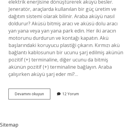
elektrik enerjisine dönüştürerek aküyü besler.
Jeneratör, araçlarda kullanılan bir güç üretim ve
dağıtım sistemi olarak bilinir. Araba aküyü nasıl
doldurur? Aküsü bitmiş aracı ve aküsü dolu aracı
yan yana veya yan yana park edin. Her iki aracın
motorunu durdurun ve kontağı kapatın. Akü
başlarındaki koruyucu plastiği çıkarın. Kırmızı akü
bağlantı kablosunun bir ucunu şarj edilmiş akünün
pozitif (+) terminaline, diğer ucunu da bitmiş
akünün pozitif (+) terminaline bağlayın. Araba
çalışırken aküyü şarj eder mi?…
Aküyü
Devamını okuyun
12 Yorum
Ne
Şarj
Eder
Araba
Sitemap