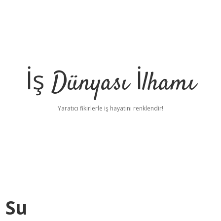
İş Dünyası İlhamı
Yaratıcı fikirlerle iş hayatını renklendir!
 Su