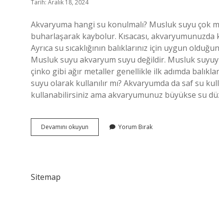
Tarih: Aralık 18, 2024
Akvaryuma hangi su konulmalı? Musluk suyu çok mik
buharlaşarak kaybolur. Kısacası, akvaryumunuzda kul
Ayrıca su sıcaklığının balıklarınız için uygun old
Musluk suyu akvaryum suyu değildir. Musluk suyuyla 
çinko gibi ağır metaller genellikle ilk adımda balıkl
suyu olarak kullanılır mı? Akvaryumda da saf su ku
kullanabilirsiniz ama akvaryumunuz büyükse su düz
Akvaryum
Devamını okuyun
Yorum Bırak
Için
Hangi
Su
Sitemap