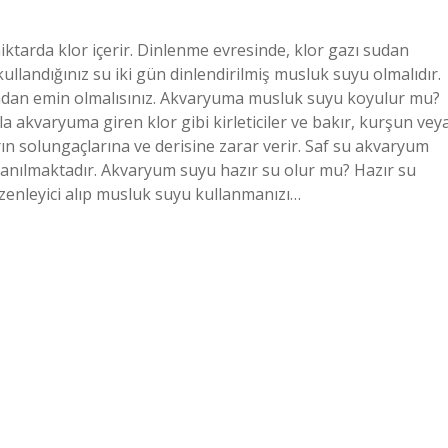
tarda klor içerir. Dinlenme evresinde, klor gazı sudan
landığınız su iki gün dinlendirilmiş musluk suyu olmalıdır.
uğundan emin olmalısınız. Akvaryuma musluk suyu koyulur mu?
akvaryuma giren klor gibi kirleticiler ve bakır, kurşun vey
arın solungaçlarına ve derisine zarar verir. Saf su akvaryum
llanılmaktadır. Akvaryum suyu hazır su olur mu? Hazır su
enleyici alıp musluk suyu kullanmanızı…