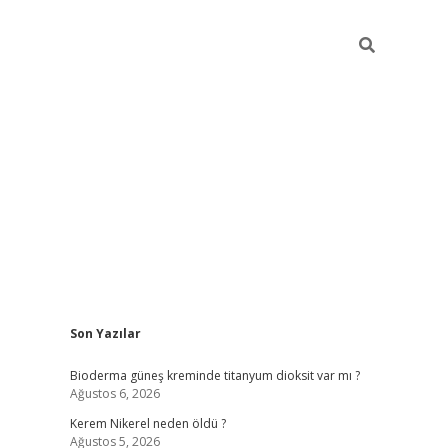
Sidebar
Son Yazılar
ilbet giriş
Bioderma güneş kreminde titanyum dioksit var mı ?
Ağustos 6, 2026
Kerem Nikerel neden öldü ?
Ağustos 5, 2026