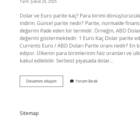
Tarih: Şubat 26, 2025
Dolar ve Euro parite kaç? Para birimi dönüştürücüler
indirin. Güncel parite nedir? Parite, normalde finans
değerini ifade eden bir terimdir. Örneğin, ABD Dolar
değerini göstermektedir. 1 Euro Kaç Dolar parite e
Currents Euro / ABD Doları Parite oranı nedir? En basi
ediyor. Ülkenin para birimlerinin faiz oranları ve ül
kabul edilebilir. Serbest piyasada dolar…
Parite
Devamını okuyun
Yorum Bırak
Şu
An
Kaç
Sitemap