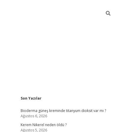
Sidebar
Son Yazılar
ilbet giriş
Bioderma güneş kreminde titanyum dioksit var mı ?
Ağustos 6, 2026
Kerem Nikerel neden öldü ?
Ağustos 5, 2026