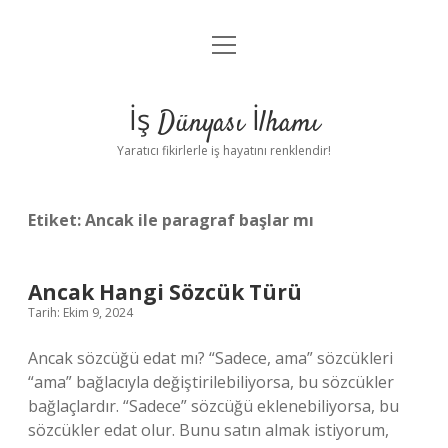
menüyü
Anasayfa
aç
Gizlilik Politikası
İş Dünyası İlhamı
Yasal Uyarı
Yaratıcı fikirlerle iş hayatını renklendir!
Hakkımızda
Etiket:
Ancak ile paragraf başlar mı
Ancak Hangi Sözcük Türü
Tarih: Ekim 9, 2024
Ancak sözcüğü edat mı? “Sadece, ama” sözcükleri
“ama” bağlacıyla değiştirilebiliyorsa, bu sözcükler
bağlaçlardır. “Sadece” sözcüğü eklenebiliyorsa, bu
sözcükler edat olur. Bunu satın almak istiyorum,