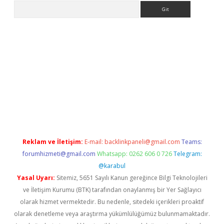
Arama
lbet giriş yap
betexper indir
Reklam ve İletişim:
E-mail:
backlinkpaneli@gmail.com
Teams:
forumhizmeti@gmail.com
Whatsapp: 0262 606 0 726
Telegram:
@karabul
Yasal Uyarı:
Sitemiz, 5651 Sayılı Kanun gereğince Bilgi Teknolojileri
ve İletişim Kurumu (BTK) tarafından onaylanmış bir Yer Sağlayıcı
olarak hizmet vermektedir. Bu nedenle, sitedeki içerikleri proaktif
olarak denetleme veya araştırma yükümlülüğümüz bulunmamaktadır.