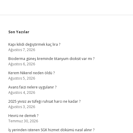
Sidebar
Son Yazılar
Kapı kilidi değiştirmek kaç lira ?
Ağustos 7, 2026
Bioderma güneş kreminde titanyum dioksit var mı ?
Ağustos 6, 2026
Kerem Nikerel neden öldü ?
Ağustos 5, 2026
Avans faizi nelere uygulanır ?
Ağustos 4, 2026
2025 yivsiz av tüfeği ruhsat harcı ne kadar ?
Ağustos 3, 2026
Hevrü ne demek ?
Temmuz 30, 2026
İş yerinden istenen SGK hizmet dökümü nasıl alınır ?