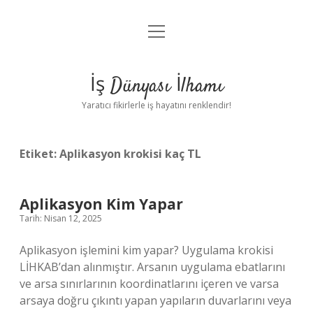
menüyü
Anasayfa
aç
Gizlilik Politikası
İş Dünyası İlhamı
Yasal Uyarı
Yaratıcı fikirlerle iş hayatını renklendir!
Hakkımızda
Etiket:
Aplikasyon krokisi kaç TL
Aplikasyon Kim Yapar
Tarih: Nisan 12, 2025
Aplikasyon işlemini kim yapar? Uygulama krokisi
LİHKAB’dan alınmıştır. Arsanın uygulama ebatlarını
ve arsa sınırlarının koordinatlarını içeren ve varsa
arsaya doğru çıkıntı yapan yapıların duvarlarını veya