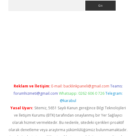
Arama
lbet giriş yap
betexper indir
Reklam ve İletişim:
E-mail:
backlinkpaneli@gmail.com
Teams:
forumhizmeti@gmail.com
Whatsapp: 0262 606 0 726
Telegram:
@karabul
Yasal Uyarı:
Sitemiz, 5651 Sayılı Kanun gereğince Bilgi Teknolojileri
ve İletişim Kurumu (BTK) tarafından onaylanmış bir Yer Sağlayıcı
olarak hizmet vermektedir. Bu nedenle, sitedeki içerikleri proaktif
olarak denetleme veya araştırma yükümlülüğümüz bulunmamaktadır.