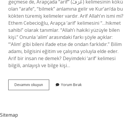
geçmese de, Arapçada “arif” (عَرَفَ) kelimesinin kökü
olan “arafe”, “bilmek” anlamına gelir ve Kur’an’da bu
kökten türemiş kelimeler vardır. Arif Allah’ın ismi mi?
Ethem Cebecioğlu, Arapça ‘arif’ kelimesini “…hikmet
sahibi” olarak tanımlar. “Allah’ı hakiki yüzüyle bilen
kişi.” Onunla ‘alim’ arasındaki farkı şöyle açıklar:
“‘Alim’ gibi bileni ifade etse de ondan farklıdır.” Bilim
adamı, bilgisini eğitim ve çalışma yoluyla elde eder.
Arif bir insan ne demek? Deyimdeki ‘arif’ kelimesi
bilgili, anlayışlı ve bilge kişi…
Arif
Devamını okuyun
Yorum Bırak
Dini
Anlamı
Nedir
Sitemap