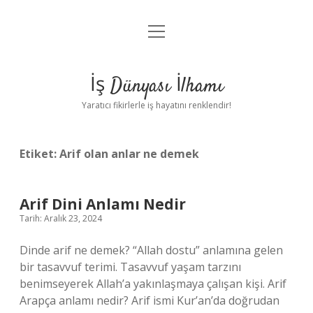
menüyü
Anasayfa
aç
Gizlilik Politikası
İş Dünyası İlhamı
Yasal Uyarı
Yaratıcı fikirlerle iş hayatını renklendir!
Hakkımızda
Etiket:
Arif olan anlar ne demek
Arif Dini Anlamı Nedir
Tarih: Aralık 23, 2024
Dinde arif ne demek? “Allah dostu” anlamına gelen
bir tasavvuf terimi. Tasavvuf yaşam tarzını
benimseyerek Allah’a yakınlaşmaya çalışan kişi. Arif
Arapça anlamı nedir? Arif ismi Kur’an’da doğrudan