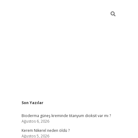
Sidebar
Son Yazılar
ilbet giriş
Bioderma güneş kreminde titanyum dioksit var mı ?
Ağustos 6, 2026
Kerem Nikerel neden öldü ?
Ağustos 5, 2026