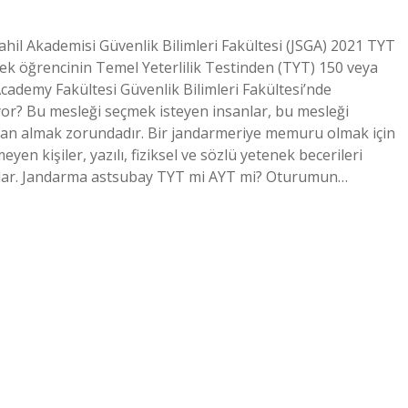
il Akademisi Güvenlik Bilimleri Fakültesi (JSGA) 2021 TYT
kek öğrencinin Temel Yeterlilik Testinden (TYT) 150 veya
cademy Fakültesi Güvenlik Bilimleri Fakültesi’nde
yor? Bu mesleği seçmek isteyen insanlar, bu mesleği
puan almak zorundadır. Bir jandarmeriye memuru olmak için
en kişiler, yazılı, fiziksel ve sözlü yetenek becerileri
arlar. Jandarma astsubay TYT mi AYT mi? Oturumun…