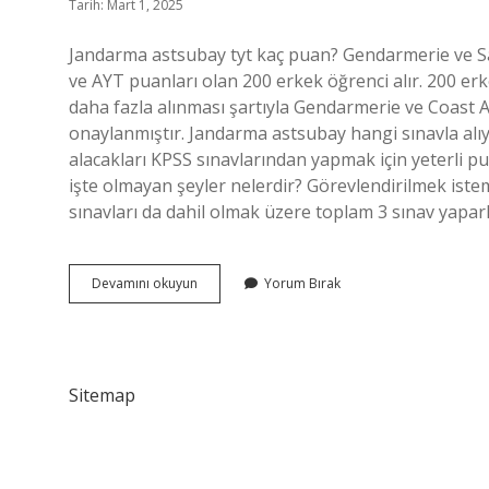
Tarih: Mart 1, 2025
Jandarma astsubay tyt kaç puan? Gendarmerie ve Sah
ve AYT puanları olan 200 erkek öğrenci alır. 200 er
daha fazla alınması şartıyla Gendarmerie ve Coast A
onaylanmıştır. Jandarma astsubay hangi sınavla alı
alacakları KPSS sınavlarından yapmak için yeterli 
işte olmayan şeyler nelerdir? Görevlendirilmek istemey
sınavları da dahil olmak üzere toplam 3 sınav yap
Tyt
Devamını okuyun
Yorum Bırak
Den
Jandarma
Astsubay
Olunur
Mu
Sitemap