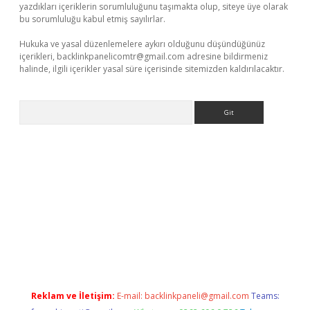
yazdıkları içeriklerin sorumluluğunu taşımakta olup, siteye üye olarak
bu sorumluluğu kabul etmiş sayılırlar.
Hukuka ve yasal düzenlemelere aykırı olduğunu düşündüğünüz
içerikleri,
backlinkpanelicomtr@gmail.com
adresine bildirmeniz
halinde, ilgili içerikler yasal süre içerisinde sitemizden kaldırılacaktır.
Arama
lbet giriş yap
betexper indir
Reklam ve İletişim:
E-mail:
backlinkpaneli@gmail.com
Teams: