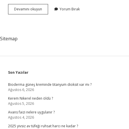
Atçılık
Devamını okuyun
Yorum Bırak
Ve
Antrenörlüğü
Bölümü
Hangi
Üniversitelerde
Sitemap
Var
Sidebar
Son Yazılar
Bioderma güneş kreminde titanyum dioksit var mı ?
Ağustos 6, 2026
Kerem Nikerel neden öldü ?
Ağustos 5, 2026
Avans faizi nelere uygulanır ?
Ağustos 4, 2026
2025 yivsiz av tüfeği ruhsat harcı ne kadar ?