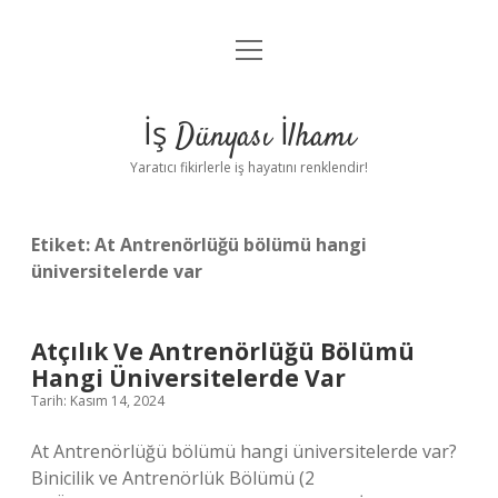
menüyü
Anasayfa
aç
Gizlilik Politikası
İş Dünyası İlhamı
Yasal Uyarı
Yaratıcı fikirlerle iş hayatını renklendir!
Hakkımızda
Etiket:
At Antrenörlüğü bölümü hangi
üniversitelerde var
Atçılık Ve Antrenörlüğü Bölümü
Hangi Üniversitelerde Var
Tarih: Kasım 14, 2024
At Antrenörlüğü bölümü hangi üniversitelerde var?
Binicilik ve Antrenörlük Bölümü (2