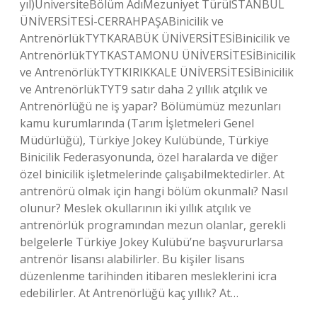
yıl)ÜniversiteBölüm AdıMezuniyet TürüİSTANBUL
ÜNİVERSİTESİ-CERRAHPAŞABinicilik ve
AntrenörlükTYTKARABÜK ÜNİVERSİTESİBinicilik ve
AntrenörlükTYTKASTAMONU ÜNİVERSİTESİBinicilik
ve AntrenörlükTYTKIRIKKALE ÜNİVERSİTESİBinicilik
ve AntrenörlükTYT9 satır daha 2 yıllık atçılık ve
Antrenörlüğü ne iş yapar? Bölümümüz mezunları
kamu kurumlarında (Tarım İşletmeleri Genel
Müdürlüğü), Türkiye Jokey Kulübünde, Türkiye
Binicilik Federasyonunda, özel haralarda ve diğer
özel binicilik işletmelerinde çalışabilmektedirler. At
antrenörü olmak için hangi bölüm okunmalı? Nasıl
olunur? Meslek okullarının iki yıllık atçılık ve
antrenörlük programından mezun olanlar, gerekli
belgelerle Türkiye Jokey Kulübü’ne başvururlarsa
antrenör lisansı alabilirler. Bu kişiler lisans
düzenlenme tarihinden itibaren mesleklerini icra
edebilirler. At Antrenörlüğü kaç yıllık? At…