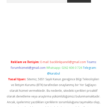
lbet giriş yap
betexper indir
Reklam ve İletişim:
E-mail:
backlinkpaneli@gmail.com
Teams:
forumhizmeti@gmail.com
Whatsapp: 0262 606 0 726
Telegram:
@karabul
Yasal Uyarı:
Sitemiz, 5651 Sayılı Kanun gereğince Bilgi Teknolojileri
ve İletişim Kurumu (BTK) tarafından onaylanmış bir Yer Sağlayıcı
olarak hizmet vermektedir. Bu nedenle, sitedeki içerikleri proaktif
olarak denetleme veya araştırma yükümlülüğümüz bulunmamaktadır.
Ancak, üyelerimiz yazdıkları içeriklerin sorumluluğunu taşımakta olup,