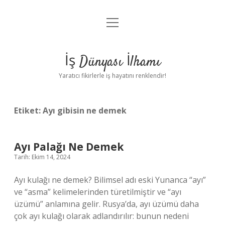
menüyü
Anasayfa
aç
Gizlilik Politikası
İş Dünyası İlhamı
Yasal Uyarı
Yaratıcı fikirlerle iş hayatını renklendir!
Hakkımızda
Etiket:
Ayı gibisin ne demek
Ayı Palağı Ne Demek
Tarih: Ekim 14, 2024
Ayı kulağı ne demek? Bilimsel adı eski Yunanca “ayı”
ve “asma” kelimelerinden türetilmiştir ve “ayı
üzümü” anlamına gelir. Rusya’da, ayı üzümü daha
çok ayı kulağı olarak adlandırılır: bunun nedeni