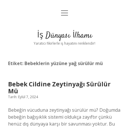
menüyü
Anasayfa
aç
Gizlilik Politikası
İş Dünyası İlhamı
Yasal Uyarı
Yaratıcı fikirlerle iş hayatını renklendir!
Hakkımızda
Etiket:
Bebeklerin yüzüne yağ sürülür mü
Bebek Cildine Zeytinyağı Sürülür
Mü
Tarih: Eylül 7, 2024
Bebeğin vücuduna zeytinyağı sürülür mü? Doğumda
bebeğin bağışıklık sistemi oldukça zayıftır çünkü
henüz dış dünyaya karşı bir savunması yoktur. Bu