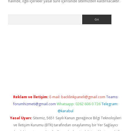
halinde, ilgili içerikler yasal süre içerisinde sitemizden kaldırılacaktır.
Arama
lbet giriş yap
betexper indir
Reklam ve İletişim:
E-mail:
backlinkpaneli@gmail.com
Teams:
forumhizmeti@gmail.com
Whatsapp: 0262 606 0 726
Telegram:
@karabul
Yasal Uyarı:
Sitemiz, 5651 Sayılı Kanun gereğince Bilgi Teknolojileri
ve İletişim Kurumu (BTK) tarafından onaylanmış bir Yer Sağlayıcı