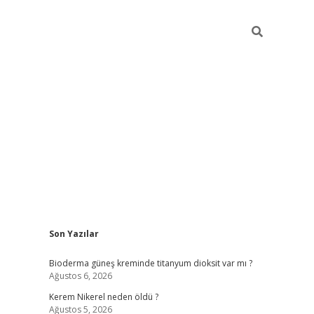
Sidebar
Son Yazılar
ilbet giriş 
Bioderma güneş kreminde titanyum dioksit var mı ?
Ağustos 6, 2026
Kerem Nikerel neden öldü ?
Ağustos 5, 2026