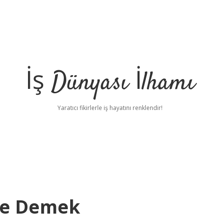
İş Dünyası İlhamı
Yaratıcı fikirlerle iş hayatını renklendir!
Ne Demek