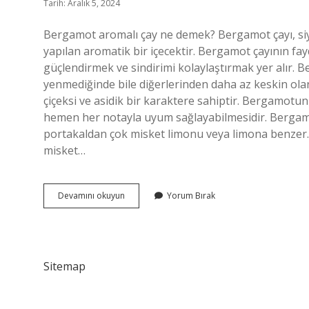
Tarih: Aralık 5, 2024
Bergamot aromalı çay ne demek? Bergamot çayı, siy
yapılan aromatik bir içecektir. Bergamot çayının fayd
güçlendirmek ve sindirimi kolaylaştırmak yer alır.
yenmediğinde bile diğerlerinden daha az keskin olan 
çiçeksi ve asidik bir karaktere sahiptir. Bergamotu
hemen her notayla uyum sağlayabilmesidir. Berga
portakaldan çok misket limonu veya limona benzer. 
misket…
Bergamot
Devamını okuyun
Yorum Bırak
Aromalı
Ne
Demek
Sitemap