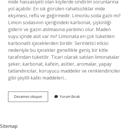
mide hassasiyeti olan kişilerde sindirim sorunlarına
yol açabilir. En sık görülen rahatsızlıklar mide
ekşimesi, reflü ve geğirmedir. Limonlu soda gazlı mı?
Limon sodasının içeriğindeki karbonat, şişkinliği
giderir ve gazın atılmasına yardımcı olur. Maden
suyu içinde asit var mı? Limonata en çok tüketilen
karbonatlı içeceklerden biridir. Serinletici etkisi
nedeniyle bu içecekler genellikle geniş bir kitle
tarafından tüketilir. Ticari olarak satılan limonatalar
şeker, karbonat, kafein, asitler, aromalar, yapay
tatlandırıcılar, koruyucu maddeler ve renklendiriciler
gibi çeşitli katkı maddeleri…
Limonlu
Devamını okuyun
Yorum Bırak
Maden
Suyu
Asitli
Mi
Sitemap