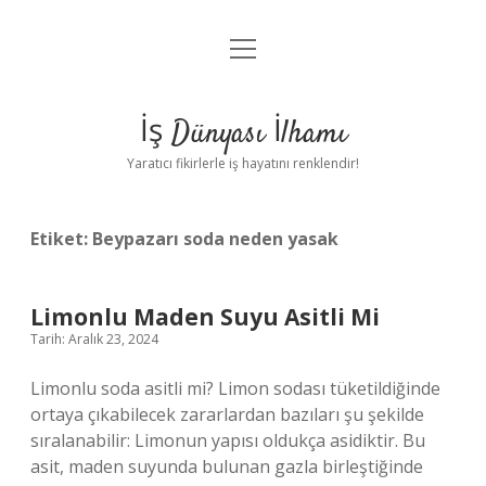
menüyü
Anasayfa
aç
Gizlilik Politikası
İş Dünyası İlhamı
Yasal Uyarı
Yaratıcı fikirlerle iş hayatını renklendir!
Hakkımızda
Etiket:
Beypazarı soda neden yasak
Limonlu Maden Suyu Asitli Mi
Tarih: Aralık 23, 2024
Limonlu soda asitli mi? Limon sodası tüketildiğinde
ortaya çıkabilecek zararlardan bazıları şu şekilde
sıralanabilir: Limonun yapısı oldukça asidiktir. Bu
asit, maden suyunda bulunan gazla birleştiğinde