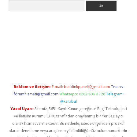
Arama
lbet giriş yap
betexper indir
Reklam ve İletişim:
E-mail:
backlinkpaneli@gmail.com
Teams:
forumhizmeti@gmail.com
Whatsapp: 0262 606 0 726
Telegram:
@karabul
Yasal Uyarı:
Sitemiz, 5651 Sayılı Kanun gereğince Bilgi Teknolojileri
ve İletişim Kurumu (BTK) tarafından onaylanmış bir Yer Sağlayıcı
olarak hizmet vermektedir. Bu nedenle, sitedeki içerikleri proaktif
olarak denetleme veya araştırma yükümlülüğümüz bulunmamaktadır.