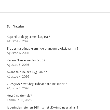
Sidebar
Son Yazılar
Kapı kilidi değiştirmek kaç lira ?
Ağustos 7, 2026
Bioderma güneş kreminde titanyum dioksit var mı ?
Ağustos 6, 2026
Kerem Nikerel neden öldü ?
Ağustos 5, 2026
Avans faizi nelere uygulanır ?
Ağustos 4, 2026
2025 yivsiz av tüfeği ruhsat harcı ne kadar ?
Ağustos 3, 2026
Hevrü ne demek ?
Temmuz 30, 2026
İş yerinden istenen SGK hizmet dökümü nasıl alınır ?