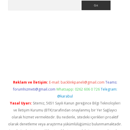
Arama
lbet giriş yap
betexper indir
Reklam ve İletişim:
E-mail:
backlinkpaneli@gmail.com
Teams:
forumhizmeti@gmail.com
Whatsapp: 0262 606 0 726
Telegram:
@karabul
Yasal Uyarı:
Sitemiz, 5651 Sayılı Kanun gereğince Bilgi Teknolojileri
ve İletişim Kurumu (BTK) tarafından onaylanmış bir Yer Sağlayıcı
olarak hizmet vermektedir. Bu nedenle, sitedeki içerikleri proaktif
olarak denetleme veya araştırma yükümlülüğümüz bulunmamaktadır.