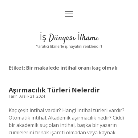
menüyü
Anasayfa
aç
Gizlilik Politikası
İş Dünyası İlhamı
Yasal Uyarı
Yaratıcı fikirlerle iş hayatını renklendir!
Hakkımızda
Etiket:
Bir makalede intihal oranı kaç olmalı
Aşırmacılık Türleri Nelerdir
Tarih: Aralık 21, 2024
Kaç çeşit intihal vardır? Hangi intihal türleri vardır?
Otomatik intihal. Akademik aşırmacılık nedir? Ciddi
bir akademik suç olan intihal, başka bir yazarın
cümlelerini tırnak işareti olmadan veya kaynak