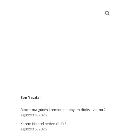
Sidebar
Son Yazılar
ilbet giriş
Bioderma güneş kreminde titanyum dioksit var mı ?
Ağustos 6, 2026
Kerem Nikerel neden öldü ?
Ağustos 5, 2026