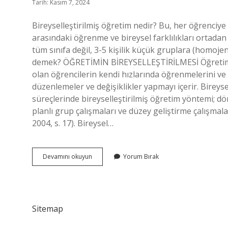
Tarih: Kasım 7, 2024
Bireyselleştirilmiş öğretim nedir? Bu, her öğrenciye 
arasındaki öğrenme ve bireysel farklılıkları ortadan
tüm sınıfa değil, 3-5 kişilik küçük gruplara (homoje
demek? ÖĞRETİMİN BİREYSELLEŞTİRİLMESİ Öğretimin 
olan öğrencilerin kendi hızlarında öğrenmelerini ve sı
düzenlemeler ve değişiklikler yapmayı içerir. Birey
süreçlerinde bireyselleştirilmiş öğretim yöntemi; dö
planlı grup çalışmaları ve düzey geliştirme çalışmala
2004, s. 17). Bireysel…
Bireyselleştirilmiş
Devamını okuyun
Yorum Bırak
Öğretim
Kimin
Sitemap