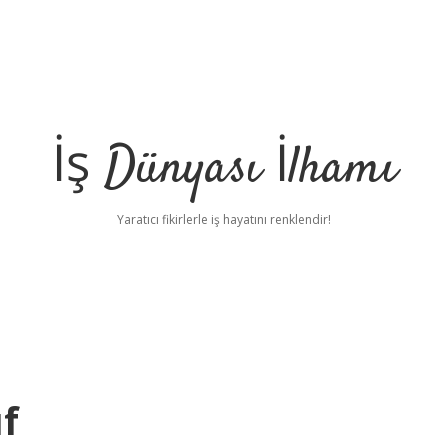
İş Dünyası İlhamı
Yaratıcı fikirlerle iş hayatını renklendir!
ıf