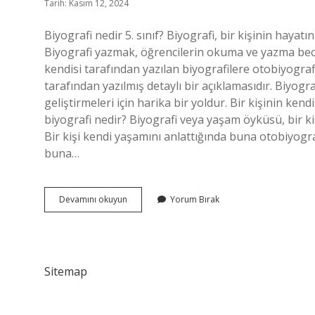
Tarih: Kasım 12, 2024
Biyografi nedir 5. sınıf? Biyografi, bir kişinin hayatı
Biyografi yazmak, öğrencilerin okuma ve yazma beceril
kendisi tarafından yazılan biyografilere otobiyografi 
tarafından yazılmış detaylı bir açıklamasıdır. Biyog
geliştirmeleri için harika bir yoldur. Bir kişinin kend
biyografi nedir? Biyografi veya yaşam öyküsü, bir ki
Bir kişi kendi yaşamını anlattığında buna otobiyogra
buna…
Biyografi
Devamını okuyun
Yorum Bırak
Kaçıncı
Sınıf
Sitemap