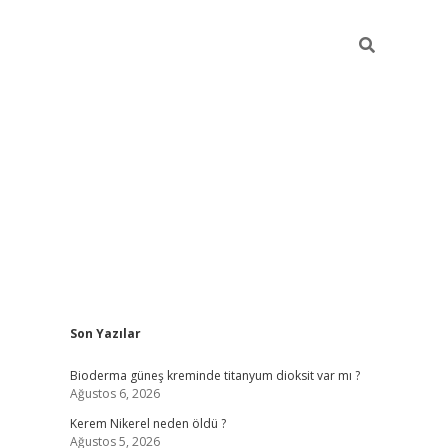
Sidebar
Son Yazılar
ilbet giriş
Bioderma güneş kreminde titanyum dioksit var mı ?
Ağustos 6, 2026
Kerem Nikerel neden öldü ?
Ağustos 5, 2026