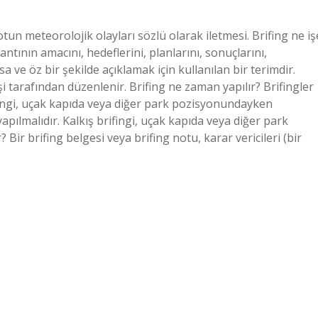
tun meteorolojik olayları sözlü olarak iletmesi. Brifing ne iş
ntının amacını, hedeflerini, planlarını, sonuçlarını,
kısa ve öz bir şekilde açıklamak için kullanılan bir terimdir.
r kişi tarafından düzenlenir. Brifing ne zaman yapılır? Brifingler
fingi, uçak kapıda veya diğer park pozisyonundayken
apılmalıdır. Kalkış brifingi, uçak kapıda veya diğer park
ir brifing belgesi veya brifing notu, karar vericileri (bir