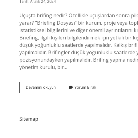
Tarih: Aralık 24, 2024
Uçuşta brifing nedir? Özellikle uçuşlardan sonra pilo
yarar? “Briefing Dosyası” bir kurum, proje veya topla
istatistiksel bilgilerini ve diğer önemli ayrıntılarını 
Briefing, ilgili kişileri bilgilendirmek için yetkili bi
düşük yoğunluklu saatlerde yapılmalıdır. Kalkış bri
yapılmalıdır. Brifingler düşük yoğunluklu saatlerde y
pozisyonundayken yapılmalıdır. Brifing yapma nedir? B
yönetim kurulu, bir…
Uçak
Devamını okuyun
Yorum Bırak
Brifing
Nedir
Sitemap