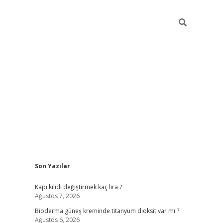
Sidebar
Son Yazılar
ilbet giriş yap
betexper indir
Kapı kilidi değiştirmek kaç lira ?
Ağustos 7, 2026
Bioderma güneş kreminde titanyum dioksit var mı ?
Ağustos 6, 2026