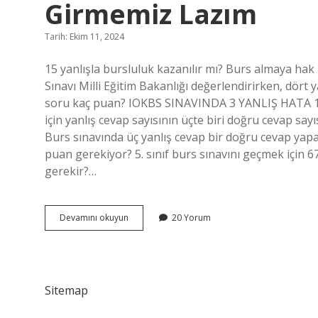
Girmemiz Lazım
Tarih: Ekim 11, 2024
15 yanlışla bursluluk kazanılır mı? Burs almaya hak
Sınavı Milli Eğitim Bakanlığı değerlendirirken, dört
soru kaç puan? IOKBS SINAVINDA 3 YANLIŞ HATA 1
için yanlış cevap sayısının üçte biri doğru cevap say
Burs sınavında üç yanlış cevap bir doğru cevap yapa
puan gerekiyor? 5. sınıf burs sınavını geçmek için 
gerekir?…
Bursluluk
Devamını okuyun
20 Yorum
Sınavını
Kazanmak
Için
Ilk
Kaça
Sitemap
Girmemiz
Lazım