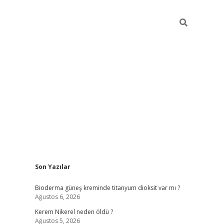
Sidebar
Son Yazılar
ilbet giriş
Bioderma güneş kreminde titanyum dioksit var mı ?
Ağustos 6, 2026
Kerem Nikerel neden öldü ?
Ağustos 5, 2026