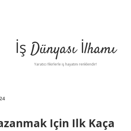
İş Dünyası İlhamı
Yaratıcı fikirlerle iş hayatını renklendir!
24
azanmak Için Ilk Kaça