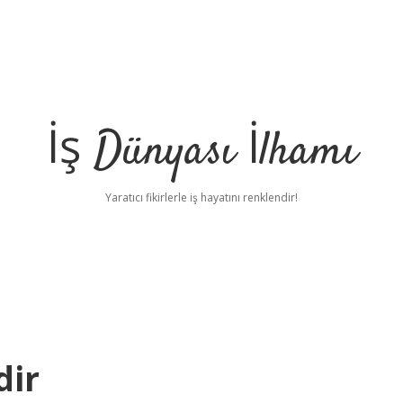
İş Dünyası İlhamı
Yaratıcı fikirlerle iş hayatını renklendir!
dir