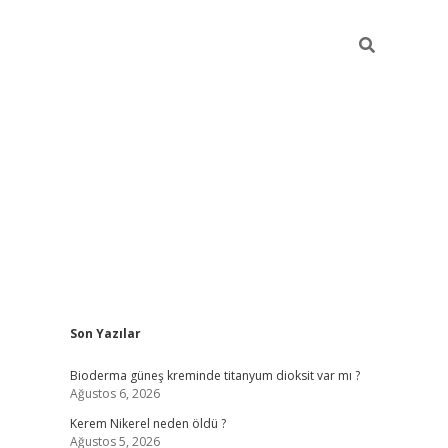
Sidebar
Son Yazılar
ilbet giriş
Bioderma güneş kreminde titanyum dioksit var mı ?
Ağustos 6, 2026
Kerem Nikerel neden öldü ?
Ağustos 5, 2026