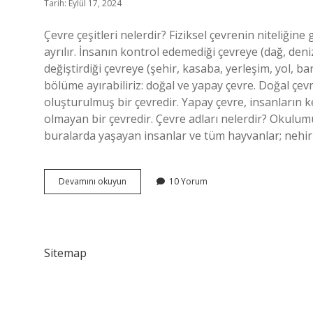
Tarih: Eylül 17, 2024
Çevre çeşitleri nelerdir? Fiziksel çevrenin niteliğin
ayrılır. İnsanın kontrol edemediği çevreye (dağ, den
değiştirdiği çevreye (şehir, kasaba, yerleşim, yol, bar
bölüme ayırabiliriz: doğal ve yapay çevre. Doğal çev
oluşturulmuş bir çevredir. Yapay çevre, insanların k
olmayan bir çevredir. Çevre adları nelerdir? Okulum
buralarda yaşayan insanlar ve tüm hayvanlar; nehirl
Çevre
Devamını okuyun
10 Yorum
Sınıfları
Nelerdir
Sitemap