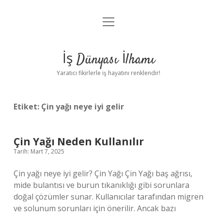
menüyü
Anasayfa
aç
Gizlilik Politikası
İş Dünyası İlhamı
Yasal Uyarı
Yaratıcı fikirlerle iş hayatını renklendir!
Hakkımızda
Etiket:
Çin yağı neye iyi gelir
Çin Yağı Neden Kullanılır
Tarih: Mart 7, 2025
Çin yağı neye iyi gelir? Çin Yağı Çin Yağı baş ağrısı,
mide bulantısı ve burun tıkanıklığı gibi sorunlara
doğal çözümler sunar. Kullanıcılar tarafından migren
ve solunum sorunları için önerilir. Ancak bazı