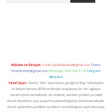
lbet giriş yap
betexper indir
Reklam ve İletişim:
E-mail:
backlinkpaneli@gmail.com
Teams:
forumhizmeti@gmail.com
Whatsapp: 0262 606 0 726
Telegram:
@karabul
Yasal Uyarı:
Sitemiz, 5651 Sayılı Kanun gereğince Bilgi Teknolojileri
ve İletişim Kurumu (BTK) tarafından onaylanmış bir Yer Sağlayıcı
olarak hizmet vermektedir. Bu nedenle, sitedeki içerikleri proaktif
olarak denetleme veya araştırma yükümlülüğümüz bulunmamaktadır.
Ancak, üyelerimiz yazdıkları içeriklerin sorumluluğunu taşımakta olup,