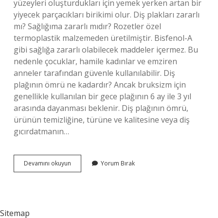
yüzeyleri oluşturdukları için yemek yerken artan bir
yiyecek parçacıkları birikimi olur. Diş plakları zararlı
mı? Sağlığıma zararlı mıdır? Rozetler özel
termoplastik malzemeden üretilmiştir. Bisfenol-A
gibi sağlığa zararlı olabilecek maddeler içermez. Bu
nedenle çocuklar, hamile kadınlar ve emziren
anneler tarafından güvenle kullanılabilir. Diş
plağının ömrü ne kadardır? Ancak bruksizm için
genellikle kullanılan bir gece plağının 6 ay ile 3 yıl
arasında dayanması beklenir. Diş plağının ömrü,
ürünün temizliğine, türüne ve kalitesine veya diş
gıcırdatmanın…
Diş
Devamını okuyun
Yorum Bırak
Plağı
Dişe
Zarar
Verir
Mi
Sitemap