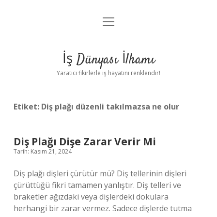
menüyü
Anasayfa
aç
Gizlilik Politikası
İş Dünyası İlhamı
Yasal Uyarı
Yaratıcı fikirlerle iş hayatını renklendir!
Hakkımızda
Etiket:
Diş plağı düzenli takılmazsa ne olur
Diş Plağı Dişe Zarar Verir Mi
Tarih: Kasım 21, 2024
Diş plağı dişleri çürütür mü? Diş tellerinin dişleri
çürüttüğü fikri tamamen yanlıştır. Diş telleri ve
braketler ağızdaki veya dişlerdeki dokulara
herhangi bir zarar vermez. Sadece dişlerde tutma