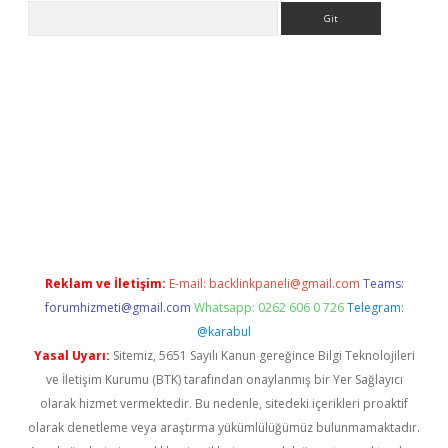
Arama
lbet giriş yap
betexper indir
Reklam ve İletişim:
E-mail:
backlinkpaneli@gmail.com
Teams:
forumhizmeti@gmail.com
Whatsapp: 0262 606 0 726
Telegram:
@karabul
Yasal Uyarı:
Sitemiz, 5651 Sayılı Kanun gereğince Bilgi Teknolojileri
ve İletişim Kurumu (BTK) tarafından onaylanmış bir Yer Sağlayıcı
olarak hizmet vermektedir. Bu nedenle, sitedeki içerikleri proaktif
olarak denetleme veya araştırma yükümlülüğümüz bulunmamaktadır.