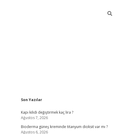
Sidebar
Son Yazılar
ilbet giriş
Kapı kilidi değiştirmek kaç lira ?
Ağustos 7, 2026
Bioderma güneş kreminde titanyum dioksit var mı ?
Ağustos 6, 2026