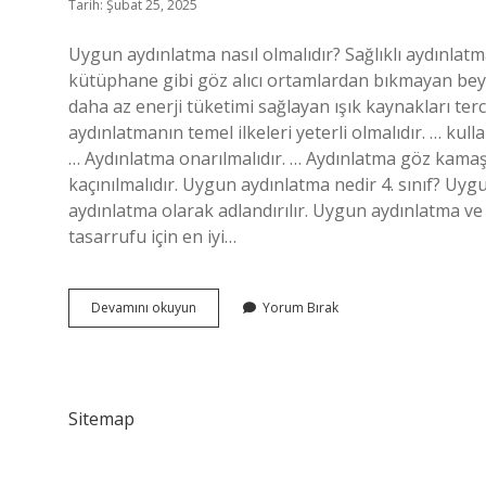
Tarih: Şubat 25, 2025
Uygun aydınlatma nasıl olmalıdır? Sağlıklı aydınlatma 
kütüphane gibi göz alıcı ortamlardan bıkmayan beya
daha az enerji tüketimi sağlayan ışık kaynakları tercih
aydınlatmanın temel ilkeleri yeterli olmalıdır. … kulla
… Aydınlatma onarılmalıdır. … Aydınlatma göz kamaş
kaçınılmalıdır. Uygun aydınlatma nedir 4. sınıf? Uyg
aydınlatma olarak adlandırılır. Uygun aydınlatma ve t
tasarrufu için en iyi…
Uygun
Devamını okuyun
Yorum Bırak
Şekilde
Aydınlatma
Nasıl
Olmalıdır
Sitemap