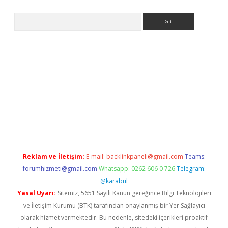
Arama
lbet giriş yap
betexper indir
Reklam ve İletişim:
E-mail:
backlinkpaneli@gmail.com
Teams:
forumhizmeti@gmail.com
Whatsapp: 0262 606 0 726
Telegram:
@karabul
Yasal Uyarı:
Sitemiz, 5651 Sayılı Kanun gereğince Bilgi Teknolojileri
ve İletişim Kurumu (BTK) tarafından onaylanmış bir Yer Sağlayıcı
olarak hizmet vermektedir. Bu nedenle, sitedeki içerikleri proaktif