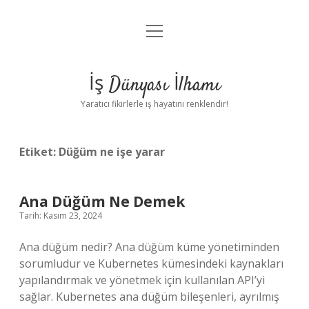
menüyü
Anasayfa
aç
Gizlilik Politikası
İş Dünyası İlhamı
Yasal Uyarı
Yaratıcı fikirlerle iş hayatını renklendir!
Hakkımızda
Etiket:
Düğüm ne işe yarar
Ana Düğüm Ne Demek
Tarih: Kasım 23, 2024
Ana düğüm nedir? Ana düğüm küme yönetiminden
sorumludur ve Kubernetes kümesindeki kaynakları
yapılandırmak ve yönetmek için kullanılan API’yi
sağlar. Kubernetes ana düğüm bileşenleri, ayrılmış