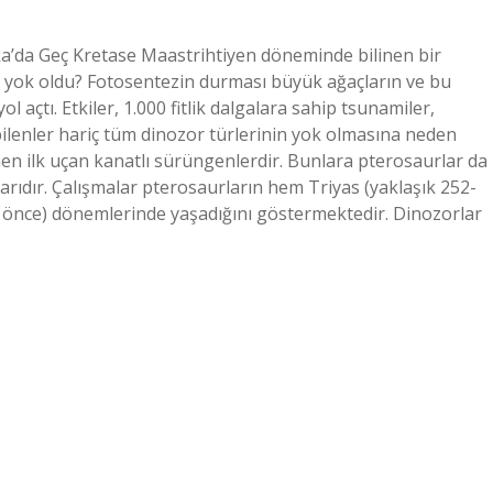
a’da Geç Kretase Maastrihtiyen döneminde bilinen bir
ıl yok oldu? Fotosentezin durması büyük ağaçların ve bu
 açtı. Etkiler, 1.000 fitlik dalgalara sahip tsunamiler,
ilenler hariç tüm dinozor türlerinin yok olmasına neden
nen ilk uçan kanatlı sürüngenlerdir. Bunlara pterosaurlar da
arıdır. Çalışmalar pterosaurların hem Triyas (yaklaşık 252-
ıl önce) dönemlerinde yaşadığını göstermektedir. Dinozorlar