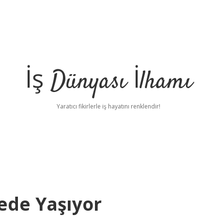
İş Dünyası İlhamı
Yaratıcı fikirlerle iş hayatını renklendir!
ede Yaşıyor