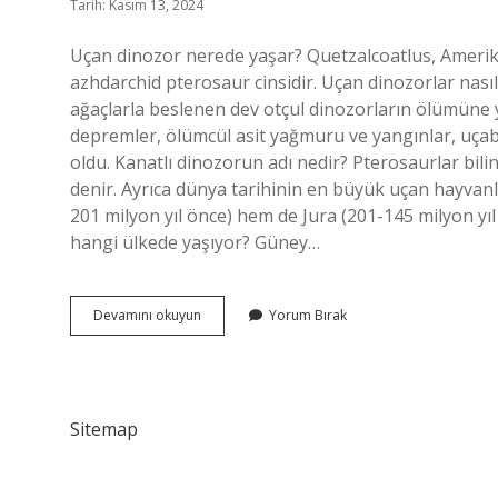
Tarih: Kasım 13, 2024
Uçan dinozor nerede yaşar? Quetzalcoatlus, Amerik
azhdarchid pterosaur cinsidir. Uçan dinozorlar nas
ağaçlarla beslenen dev otçul dinozorların ölümüne yol
depremler, ölümcül asit yağmuru ve yangınlar, uçab
oldu. Kanatlı dinozorun adı nedir? Pterosaurlar bili
denir. Ayrıca dünya tarihinin en büyük uçan hayvanl
201 milyon yıl önce) hem de Jura (201-145 milyon y
hangi ülkede yaşıyor? Güney…
Uçan
Devamını okuyun
Yorum Bırak
Dinozorlar
Nerede
Yaşıyor
Sitemap