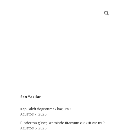
Sidebar
Son Yazılar
ilbet giriş
Kapı kilidi değiştirmek kaç lira ?
Ağustos 7, 2026
Bioderma güneş kreminde titanyum dioksit var mı ?
Ağustos 6, 2026