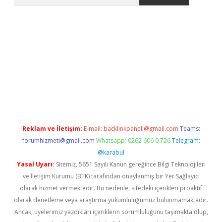
bet giriş yap
betexper indir
Reklam ve İletişim:
E-mail:
backlinkpaneli@gmail.com
Teams:
forumhizmeti@gmail.com
Whatsapp: 0262 606 0 726
Telegram:
@karabul
Yasal Uyarı:
Sitemiz, 5651 Sayılı Kanun gereğince Bilgi Teknolojileri
ve İletişim Kurumu (BTK) tarafından onaylanmış bir Yer Sağlayıcı
olarak hizmet vermektedir. Bu nedenle, sitedeki içerikleri proaktif
olarak denetleme veya araştırma yükümlülüğümüz bulunmamaktadır.
Ancak, üyelerimiz yazdıkları içeriklerin sorumluluğunu taşımakta olup,