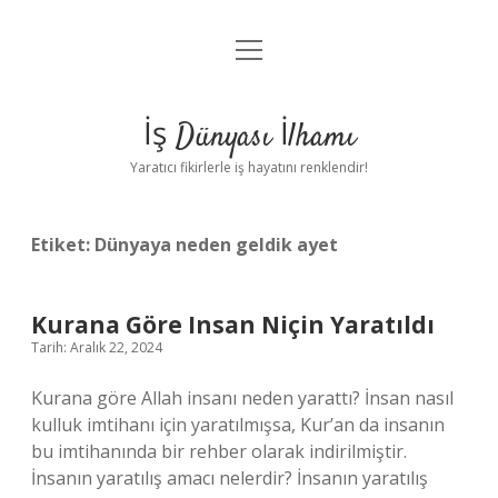
menüyü
Anasayfa
aç
Gizlilik Politikası
İş Dünyası İlhamı
Yasal Uyarı
Yaratıcı fikirlerle iş hayatını renklendir!
Hakkımızda
Etiket:
Dünyaya neden geldik ayet
Kurana Göre Insan Niçin Yaratıldı
Tarih: Aralık 22, 2024
Kurana göre Allah insanı neden yarattı? İnsan nasıl
kulluk imtihanı için yaratılmışsa, Kur’an da insanın
bu imtihanında bir rehber olarak indirilmiştir.
İnsanın yaratılış amacı nelerdir? İnsanın yaratılış