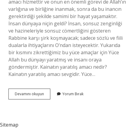
amacı hizmettir ve onun en önemli görevi de Allah’ın
varlığına ve birliğine inanmak, sonra da bu inancın
gerektirdiği şekilde samimi bir hayat yaşamaktır.
İnsan dünyaya niçin geldi? İnsan, sonsuz zenginliği
ve hazineleriyle sonsuz cömertliğini gösteren
Rabbine karşı şirk koşmayacak; sadece sözlü ve fiili
dualarla ihtiyaçlarını O’ndan isteyecektir. Yukarıda
bir kısmını zikrettiğimiz bu yüce amaçlar için Yüce
Allah bu dünyayı yaratmış ve insanı oraya
göndermiştir. Kainatın yaratılış amacı nedir?
Kainatın yaratılış amacı sevgidir. Yüce…
Kurana
Devamını okuyun
Yorum Bırak
Göre
Insan
Niçin
Yaratıldı
Sitemap