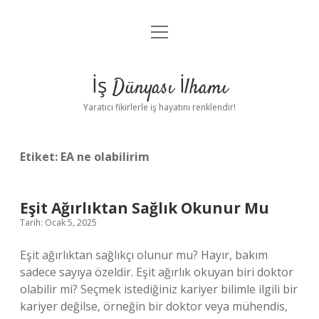
menüyü
Anasayfa
aç
Gizlilik Politikası
İş Dünyası İlhamı
Yasal Uyarı
Yaratıcı fikirlerle iş hayatını renklendir!
Hakkımızda
Etiket:
EA ne olabilirim
Eşit Ağırlıktan Sağlık Okunur Mu
Tarih: Ocak 5, 2025
Eşit ağırlıktan sağlıkçı olunur mu? Hayır, bakım
sadece sayıya özeldir. Eşit ağırlık okuyan biri doktor
olabilir mi? Seçmek istediğiniz kariyer bilimle ilgili bir
kariyer değilse, örneğin bir doktor veya mühendis,