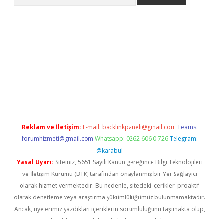
lbet giriş yap
betexper indir
Reklam ve İletişim:
E-mail:
backlinkpaneli@gmail.com
Teams:
forumhizmeti@gmail.com
Whatsapp: 0262 606 0 726
Telegram:
@karabul
Yasal Uyarı:
Sitemiz, 5651 Sayılı Kanun gereğince Bilgi Teknolojileri
ve İletişim Kurumu (BTK) tarafından onaylanmış bir Yer Sağlayıcı
olarak hizmet vermektedir. Bu nedenle, sitedeki içerikleri proaktif
olarak denetleme veya araştırma yükümlülüğümüz bulunmamaktadır.
Ancak, üyelerimiz yazdıkları içeriklerin sorumluluğunu taşımakta olup,