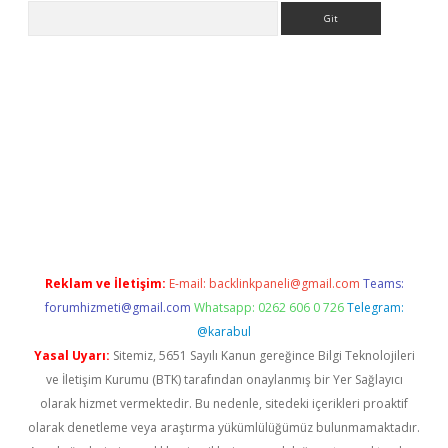
Arama
lbet giriş yap
betexper indir
Reklam ve İletişim:
E-mail:
backlinkpaneli@gmail.com
Teams:
forumhizmeti@gmail.com
Whatsapp: 0262 606 0 726
Telegram:
@karabul
Yasal Uyarı:
Sitemiz, 5651 Sayılı Kanun gereğince Bilgi Teknolojileri
ve İletişim Kurumu (BTK) tarafından onaylanmış bir Yer Sağlayıcı
olarak hizmet vermektedir. Bu nedenle, sitedeki içerikleri proaktif
olarak denetleme veya araştırma yükümlülüğümüz bulunmamaktadır.