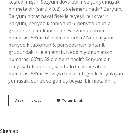
keşfedilmiştir. Sezyum dövülebilir ve çok yumuşak
bir metaldir (sertlik 0,2). 56 element nedir? Baryum.
Baryum nitrat havai fişeklere yeşil renk verir.
Baryum, periyodik tablonun 6. periyodunun 2.
grubunun bir elementidir. Baryumun atom
numarası 56’dır. 60 element nedir? Neodimyum,
periyodik tablonun 6. periyodunun lantanit
grubundaki 4. elementtir. Neodimyumun atom
numarası 60’tır. 58 element nedir? Seryum bir
kimyasal elementtir; sembolü Ce’dir ve atom
numarası 58’dir. Havayla temas ettiğinde koyulaşan
yumuşak, sünek ve gümüş beyazı bir metaldir.…
55
Devamını okuyun
Yorum Bırak
Hangi
Element
Sitemap