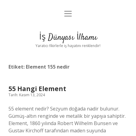
menüyü
Anasayfa
aç
Gizlilik Politikası
İş Dünyası İlhamı
Yasal Uyarı
Yaratıcı fikirlerle iş hayatını renklendir!
Hakkımızda
Etiket:
Element 155 nedir
55 Hangi Element
Tarih: Kasım 13, 2024
55 element nedir? Sezyum doğada nadir bulunur.
Gümüş-altın renginde ve metalik bir yapıya sahiptir.
Element, 1860 yılında Robert Wilhelm Bunsen ve
Gustav Kirchoff tarafından maden suyunda