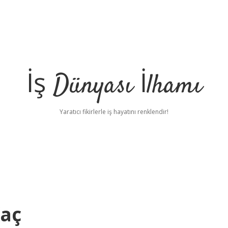
İş Dünyası İlhamı
Yaratıcı fikirlerle iş hayatını renklendir!
Kaç