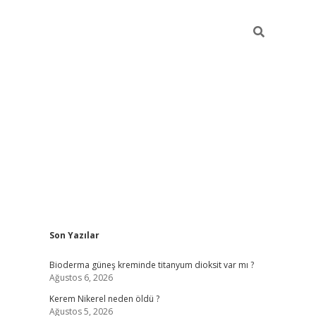
Sidebar
Son Yazılar
ilbet giriş yap
betexper indir
Bioderma güneş kreminde titanyum dioksit var mı ?
Ağustos 6, 2026
Kerem Nikerel neden öldü ?
Ağustos 5, 2026