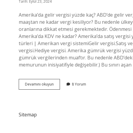
Tarih: Eylül 23, 2024
Amerika’da gelir vergisi yüzde kaç? ABD’de gelir ve
maaştan ne kadar vergi kesiliyor? Bu nedenle ülkeye
oranlarına dikkat etmesi gerekmektedir. Ödenmesi g
Amerika’da KDV ne kadar? Amerika’da satış vergisi y
türleri | Amerikan vergi sistemiGelir vergisi.Satış 
vergisi.Hediye vergisi. Amerika gümrük vergisi yüz
gümrük vergilerinden muaftır. Bu nedenle ABD’deki 
memurunun inisiyatifiyle değişebilir.) Bu sınırı aşa
Abdde
Devamını okuyun
8 Yorum
Vergi
Yüzde
Kaç
Sitemap