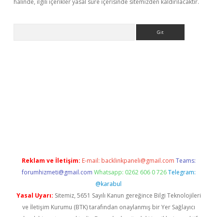
halinde, ilgili içerikler yasal süre içerisinde sitemizden kaldırılacaktır.
Arama
lbet giriş yap
betexper indir
Reklam ve İletişim:
E-mail:
backlinkpaneli@gmail.com
Teams:
forumhizmeti@gmail.com
Whatsapp: 0262 606 0 726
Telegram:
@karabul
Yasal Uyarı:
Sitemiz, 5651 Sayılı Kanun gereğince Bilgi Teknolojileri
ve İletişim Kurumu (BTK) tarafından onaylanmış bir Yer Sağlayıcı