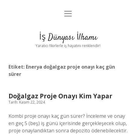
menüyü
Anasayfa
aç
Gizlilik Politikası
İş Dünyası İlhamı
Yasal Uyarı
Yaratıcı fikirlerle iş hayatını renklendir!
Hakkımızda
Etiket:
Enerya doğalgaz proje onayı kaç gün
sürer
Doğalgaz Proje Onayı Kim Yapar
Tarih: Kasım 22, 2024
Kombi proje onayı kaç gün sürer? İnceleme ve onay
en geç 5 (beş) iş günü içerisinde gerçekleşecek olup,
proje onaylandıktan sonra depozito ödenebilecektir.