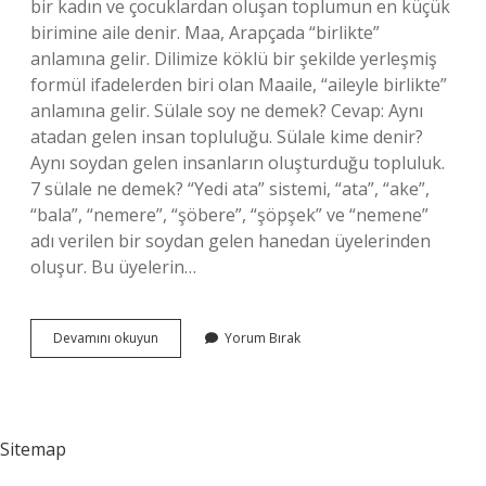
bir kadın ve çocuklardan oluşan toplumun en küçük
birimine aile denir. Maa, Arapçada “birlikte”
anlamına gelir. Dilimize köklü bir şekilde yerleşmiş
formül ifadelerden biri olan Maaile, “aileyle birlikte”
anlamına gelir. Sülale soy ne demek? Cevap: Aynı
atadan gelen insan topluluğu. Sülale kime denir?
Aynı soydan gelen insanların oluşturduğu topluluk.
7 sülale ne demek? “Yedi ata” sistemi, “ata”, “ake”,
“bala”, “nemere”, “şöbere”, “şöpşek” ve “nemene”
adı verilen bir soydan gelen hanedan üyelerinden
oluşur. Bu üyelerin…
Ma
Devamını okuyun
Yorum Bırak
Sülale
Ne
Demek
Sitemap