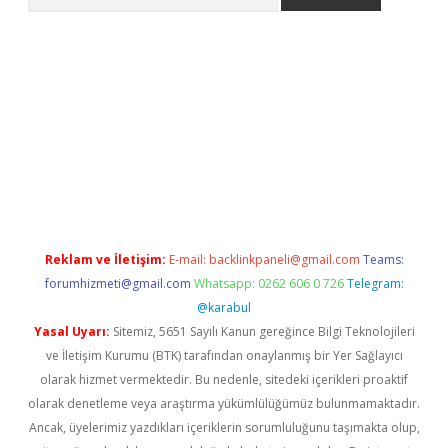
lbet giriş yap
betexper indir
Reklam ve İletişim:
E-mail:
backlinkpaneli@gmail.com
Teams:
forumhizmeti@gmail.com
Whatsapp: 0262 606 0 726
Telegram:
@karabul
Yasal Uyarı:
Sitemiz, 5651 Sayılı Kanun gereğince Bilgi Teknolojileri
ve İletişim Kurumu (BTK) tarafından onaylanmış bir Yer Sağlayıcı
olarak hizmet vermektedir. Bu nedenle, sitedeki içerikleri proaktif
olarak denetleme veya araştırma yükümlülüğümüz bulunmamaktadır.
Ancak, üyelerimiz yazdıkları içeriklerin sorumluluğunu taşımakta olup,