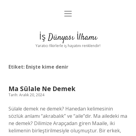
menüyü
Anasayfa
aç
Gizlilik Politikası
İş Dünyası İlhamı
Yasal Uyarı
Yaratıcı fikirlerle iş hayatını renklendir!
Hakkımızda
Etiket:
Enişte kime denir
Ma Sülale Ne Demek
Tarih: Aralık 20, 2024
Sülale demek ne demek? Hanedan kelimesinin
sözlük anlamı “akrabalık” ve “aile”dir. Ma ailedeki ma
ne demek? Dilimize Arapçadan giren Maaile, iki
kelimenin birleştirilmesiyle oluşmuştur. Bir erkek,