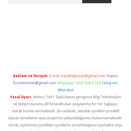
lbet giriş yap
betexper indir
Reklam ve İletişim:
E-mail:
backlinkpaneli@gmail.com
Teams:
forumhizmeti@gmail.com
Whatsapp: 0262 606 0 726
Telegram:
@karabul
Yasal Uyarı:
Sitemiz, 5651 Sayılı Kanun gereğince Bilgi Teknolojileri
ve İletişim Kurumu (BTK) tarafından onaylanmış bir Yer Sağlayıcı
olarak hizmet vermektedir. Bu nedenle, sitedeki içerikleri proaktif
olarak denetleme veya araştırma yükümlülüğümüz bulunmamaktadır.
Ancak, üyelerimiz yazdıkları içeriklerin sorumluluğunu taşımakta olup,