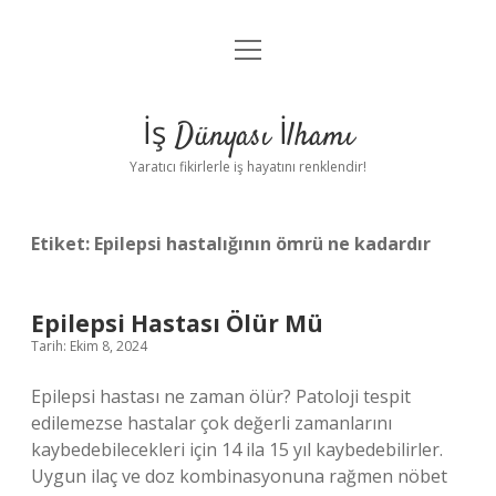
menüyü
Anasayfa
aç
Gizlilik Politikası
İş Dünyası İlhamı
Yasal Uyarı
Yaratıcı fikirlerle iş hayatını renklendir!
Hakkımızda
Etiket:
Epilepsi hastalığının ömrü ne kadardır
Epilepsi Hastası Ölür Mü
Tarih: Ekim 8, 2024
Epilepsi hastası ne zaman ölür? Patoloji tespit
edilemezse hastalar çok değerli zamanlarını
kaybedebilecekleri için 14 ila 15 yıl kaybedebilirler.
Uygun ilaç ve doz kombinasyonuna rağmen nöbet