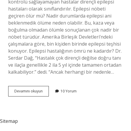
kontrolü sağlayamayan hastalar dirençli epilepsi
hastaları olarak sınıflandırılır. Epilepsi nöbeti
geçiren ölür mü? Nadir durumlarda epilepsi ani
beklenmedik ölüme neden olabilir. Bu, kaza veya
boğulma olmadan ölümle sonuçlanan çok nadir bir
nöbet türüdür. Amerika Birleşik Devletleri’ndeki
çalışmalara göre, bin kişiden birinde epilepsi teşhisi
konuyor. Epilepsi hastalığının ömrü ne kadardır? Dr.
Serdar Dağ, “Hastalık çok dirençli değilse doğru tanı
ve ilaçla genellikle 2 ila 5 yıl içinde tamamen ortadan
kalkabiliyor.” dedi. “Ancak herhangi bir nedenle…
Epilepsi
Devamını okuyun
10 Yorum
Hastası
Ölür
Mü
Sitemap