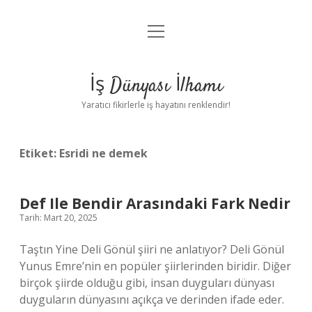
menüyü
Anasayfa
aç
Gizlilik Politikası
İş Dünyası İlhamı
Yasal Uyarı
Yaratıcı fikirlerle iş hayatını renklendir!
Hakkımızda
Etiket:
Esridi ne demek
Def Ile Bendir Arasındaki Fark Nedir
Tarih: Mart 20, 2025
Taştın Yine Deli Gönül şiiri ne anlatıyor? Deli Gönül
Yunus Emre’nin en popüler şiirlerinden biridir. Diğer
birçok şiirde olduğu gibi, insan duyguları dünyası
duyguların dünyasını açıkça ve derinden ifade eder.