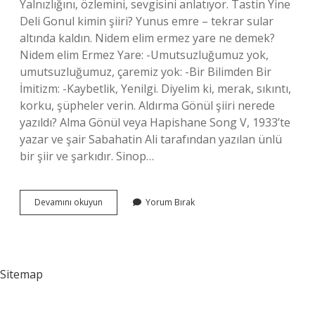
Yalnızlığını, özlemini, sevgisini anlatıyor. Tastin Yine
Deli Gonul kimin şiiri? Yunus emre – tekrar sular
altında kaldın. Nidem elim ermez yare ne demek?
Nidem elim Ermez Yare: -Umutsuzluğumuz yok,
umutsuzluğumuz, çaremiz yok: -Bir Bilimden Bir
İmitizm: -Kaybetlik, Yenilgi. Diyelim ki, merak, sıkıntı,
korku, şüpheler verin. Aldırma Gönül şiiri nerede
yazıldı? Alma Gönül veya Hapishane Song V, 1933’te
yazar ve şair Sabahatin Ali tarafından yazılan ünlü
bir şiir ve şarkıdır. Sinop…
Def
Devamını okuyun
Yorum Bırak
Ile
Bendir
Arasındaki
Fark
Nedir
Sitemap