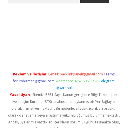
lbet giriş yap
betexper indir
Reklam ve İletişim:
E-mail:
backlinkpaneli@gmail.com
Teams:
forumhizmeti@gmail.com
Whatsapp: 0262 606 0 726
Telegram:
@karabul
Yasal Uyarı:
Sitemiz, 5651 Sayılı Kanun gereğince Bilgi Teknolojileri
ve İletişim Kurumu (BTK) tarafından onaylanmış bir Yer Sağlayıcı
olarak hizmet vermektedir. Bu nedenle, sitedeki içerikleri proaktif
olarak denetleme veya araştırma yükümlülüğümüz bulunmamaktadır.
Ancak, üyelerimiz yazdıkları içeriklerin sorumluluğunu taşımakta olup,