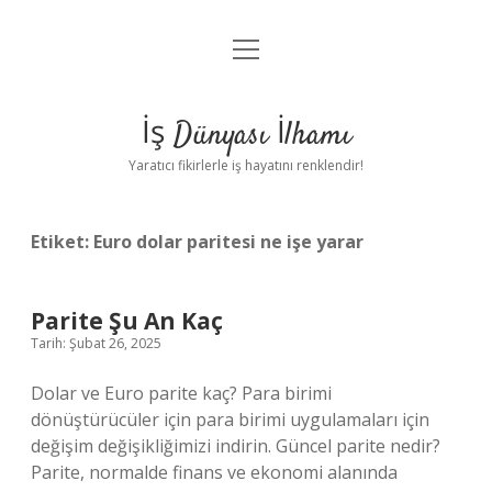
menüyü
Anasayfa
aç
Gizlilik Politikası
İş Dünyası İlhamı
Yasal Uyarı
Yaratıcı fikirlerle iş hayatını renklendir!
Hakkımızda
Etiket:
Euro dolar paritesi ne işe yarar
Parite Şu An Kaç
Tarih: Şubat 26, 2025
Dolar ve Euro parite kaç? Para birimi
dönüştürücüler için para birimi uygulamaları için
değişim değişikliğimizi indirin. Güncel parite nedir?
Parite, normalde finans ve ekonomi alanında