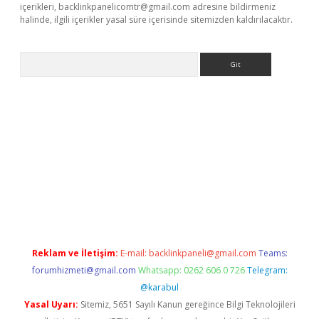
içerikleri,
backlinkpanelicomtr@gmail.com
adresine bildirmeniz
halinde, ilgili içerikler yasal süre içerisinde sitemizden kaldırılacaktır.
Arama
lbet giriş yap
betexper indir
Reklam ve İletişim:
E-mail:
backlinkpaneli@gmail.com
Teams:
forumhizmeti@gmail.com
Whatsapp: 0262 606 0 726
Telegram:
@karabul
Yasal Uyarı:
Sitemiz, 5651 Sayılı Kanun gereğince Bilgi Teknolojileri