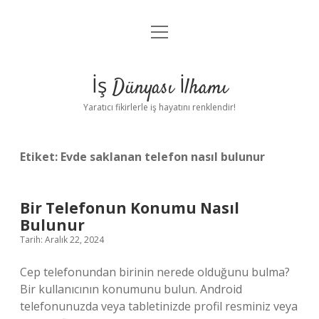
menüyü
Anasayfa
aç
Gizlilik Politikası
İş Dünyası İlhamı
Yasal Uyarı
Yaratıcı fikirlerle iş hayatını renklendir!
Hakkımızda
Etiket:
Evde saklanan telefon nasıl bulunur
Bir Telefonun Konumu Nasıl
Bulunur
Tarih: Aralık 22, 2024
Cep telefonundan birinin nerede olduğunu bulma?
Bir kullanıcının konumunu bulun. Android
telefonunuzda veya tabletinizde profil resminiz veya