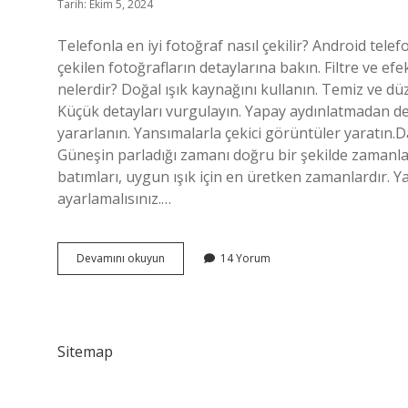
Tarih: Ekim 5, 2024
Telefonla en iyi fotoğraf nasıl çekilir? Android telef
çekilen fotoğrafların detaylarına bakın. Filtre ve e
nelerdir? Doğal ışık kaynağını kullanın. Temiz ve düz
Küçük detayları vurgulayın. Yapay aydınlatmadan des
yararlanın. Yansımalarla çekici görüntüler yaratın
Güneşin parladığı zamanı doğru bir şekilde zamanl
batımları, uygun ışık için en üretken zamanlardır. Yapa
ayarlamalısınız.…
Doğru
Devamını okuyun
14 Yorum
Fotoğraf
Nasıl
Çekilir
Sitemap