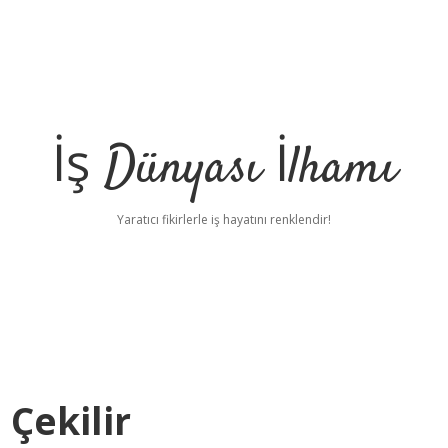
İş Dünyası İlhamı
Yaratıcı fikirlerle iş hayatını renklendir!
 Çekilir