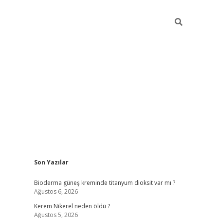
Sidebar
Son Yazılar
ilbet giriş
Bioderma güneş kreminde titanyum dioksit var mı ?
Ağustos 6, 2026
Kerem Nikerel neden öldü ?
Ağustos 5, 2026