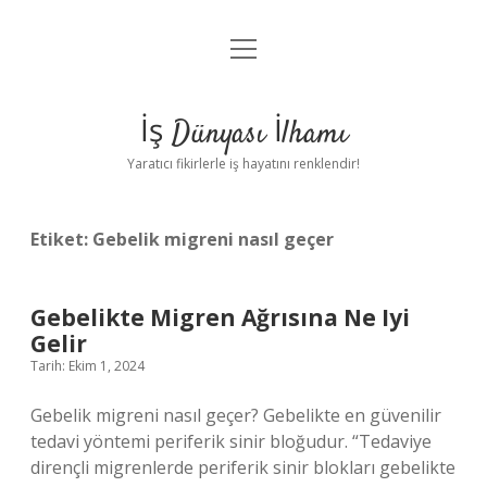
menüyü
Anasayfa
aç
Gizlilik Politikası
İş Dünyası İlhamı
Yasal Uyarı
Yaratıcı fikirlerle iş hayatını renklendir!
Hakkımızda
Etiket:
Gebelik migreni nasıl geçer
Gebelikte Migren Ağrısına Ne Iyi
Gelir
Tarih: Ekim 1, 2024
Gebelik migreni nasıl geçer? Gebelikte en güvenilir
tedavi yöntemi periferik sinir bloğudur. “Tedaviye
dirençli migrenlerde periferik sinir blokları gebelikte