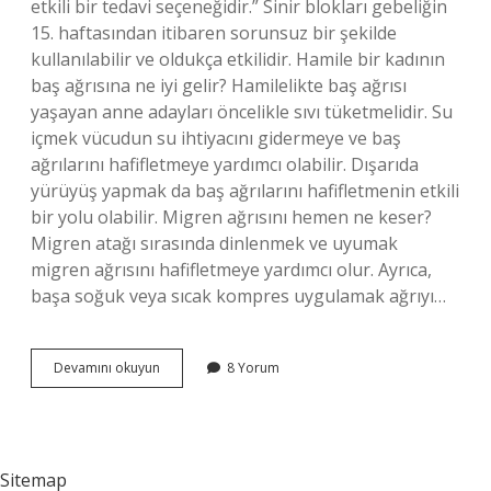
etkili bir tedavi seçeneğidir.” Sinir blokları gebeliğin
15. haftasından itibaren sorunsuz bir şekilde
kullanılabilir ve oldukça etkilidir. Hamile bir kadının
baş ağrısına ne iyi gelir? Hamilelikte baş ağrısı
yaşayan anne adayları öncelikle sıvı tüketmelidir. Su
içmek vücudun su ihtiyacını gidermeye ve baş
ağrılarını hafifletmeye yardımcı olabilir. Dışarıda
yürüyüş yapmak da baş ağrılarını hafifletmenin etkili
bir yolu olabilir. Migren ağrısını hemen ne keser?
Migren atağı sırasında dinlenmek ve uyumak
migren ağrısını hafifletmeye yardımcı olur. Ayrıca,
başa soğuk veya sıcak kompres uygulamak ağrıyı…
Gebelikte
Devamını okuyun
8 Yorum
Migren
Ağrısına
Ne
Iyi
Gelir
Sitemap