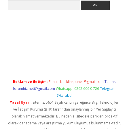
Arama
lbet giriş yap
betexper indir
Reklam ve İletişim:
E-mail:
backlinkpaneli@gmail.com
Teams:
forumhizmeti@gmail.com
Whatsapp: 0262 606 0 726
Telegram:
@karabul
Yasal Uyarı:
Sitemiz, 5651 Sayılı Kanun gereğince Bilgi Teknolojileri
ve İletişim Kurumu (BTK) tarafından onaylanmış bir Yer Sağlayıcı
olarak hizmet vermektedir. Bu nedenle, sitedeki içerikleri proaktif
olarak denetleme veya araştırma yükümlülüğümüz bulunmamaktadır.