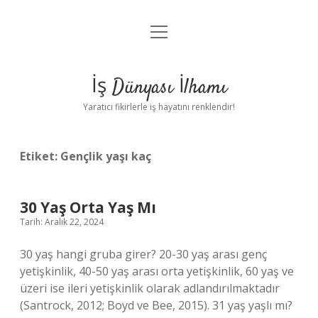
menüyü
Anasayfa
aç
Gizlilik Politikası
İş Dünyası İlhamı
Yasal Uyarı
Yaratıcı fikirlerle iş hayatını renklendir!
Hakkımızda
Etiket:
Gençlik yaşı kaç
30 Yaş Orta Yaş Mı
Tarih: Aralık 22, 2024
30 yaş hangi gruba girer? 20-30 yaş arası genç
yetişkinlik, 40-50 yaş arası orta yetişkinlik, 60 yaş ve
üzeri ise ileri yetişkinlik olarak adlandırılmaktadır
(Santrock, 2012; Boyd ve Bee, 2015). 31 yaş yaşlı mı?