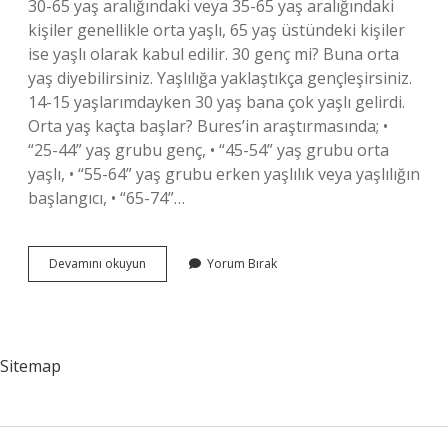
30-65 yaş aralığındaki veya 35-65 yaş aralığındaki
kişiler genellikle orta yaşlı, 65 yaş üstündeki kişiler
ise yaşlı olarak kabul edilir. 30 genç mi? Buna orta
yaş diyebilirsiniz. Yaşlılığa yaklaştıkça gençleşirsiniz.
14-15 yaşlarımdayken 30 yaş bana çok yaşlı gelirdi.
Orta yaş kaçta başlar? Bures’in araştırmasında; •
“25-44” yaş grubu genç, • “45-54” yaş grubu orta
yaşlı, • “55-64” yaş grubu erken yaşlılık veya yaşlılığın
başlangıcı, • “65-74”…
30
Devamını okuyun
Yorum Bırak
Yaş
Orta
Yaş
Mı
Sitemap