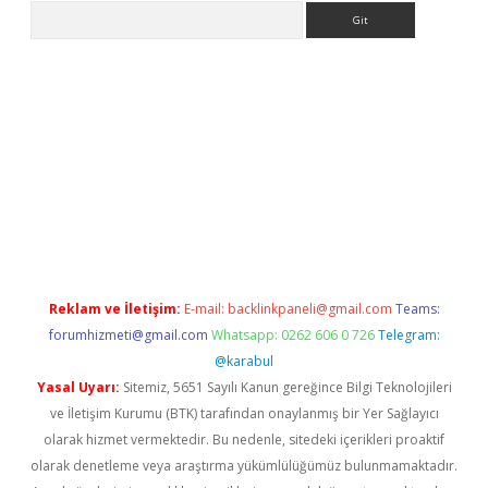
Arama
ilbet giriş yap
betexper indir
Reklam ve İletişim:
E-mail:
backlinkpaneli@gmail.com
Teams:
forumhizmeti@gmail.com
Whatsapp: 0262 606 0 726
Telegram:
@karabul
Yasal Uyarı:
Sitemiz, 5651 Sayılı Kanun gereğince Bilgi Teknolojileri
ve İletişim Kurumu (BTK) tarafından onaylanmış bir Yer Sağlayıcı
olarak hizmet vermektedir. Bu nedenle, sitedeki içerikleri proaktif
olarak denetleme veya araştırma yükümlülüğümüz bulunmamaktadır.