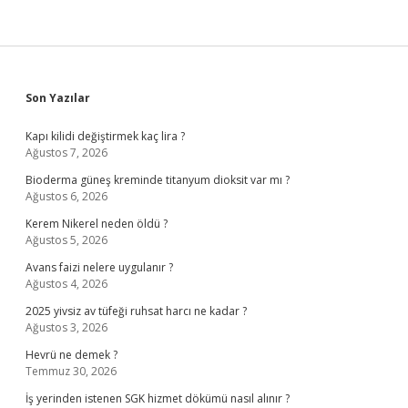
Sidebar
Son Yazılar
Kapı kilidi değiştirmek kaç lira ?
Ağustos 7, 2026
Bioderma güneş kreminde titanyum dioksit var mı ?
Ağustos 6, 2026
Kerem Nikerel neden öldü ?
Ağustos 5, 2026
Avans faizi nelere uygulanır ?
Ağustos 4, 2026
2025 yivsiz av tüfeği ruhsat harcı ne kadar ?
Ağustos 3, 2026
Hevrü ne demek ?
Temmuz 30, 2026
İş yerinden istenen SGK hizmet dökümü nasıl alınır ?