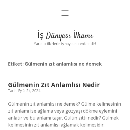
menüyü
Anasayfa
aç
Gizlilik Politikası
İş Dünyası İlhamı
Yasal Uyarı
Yaratıcı fikirlerle iş hayatını renklendir!
Hakkımızda
Etiket:
Gülmenin zıt anlamlısı ne demek
Gülmenin Zıt Anlamlısı Nedir
Tarih: Eylül 24, 2024
Gülmenin zıt anlamlısı ne demek? Gülme kelimesinin
zıt anlamı ise ağlama veya gözyaşı dökme eylemini
anlatır ve bu anlamı taşır. Gülün zıttı nedir? Gülmek
kelimesinin zıt anlamlısı ağlamak kelimesidir.