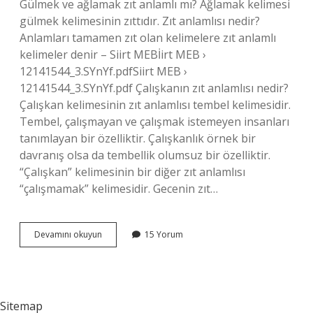
Gülmek ve ağlamak zıt anlamlı mı? Ağlamak kelimesi
gülmek kelimesinin zıttıdır. Zıt anlamlısı nedir?
Anlamları tamamen zıt olan kelimelere zıt anlamlı
kelimeler denir – Siirt MEBİirt MEB ›
12141544_3.SYnYf.pdfSiirt MEB ›
12141544_3.SYnYf.pdf Çalışkanın zıt anlamlısı nedir?
Çalışkan kelimesinin zıt anlamlısı tembel kelimesidir.
Tembel, çalışmayan ve çalışmak istemeyen insanları
tanımlayan bir özelliktir. Çalışkanlık örnek bir
davranış olsa da tembellik olumsuz bir özelliktir.
“Çalışkan” kelimesinin bir diğer zıt anlamlısı
“çalışmamak” kelimesidir. Gecenin zıt…
Gülmenin
Devamını okuyun
15 Yorum
Zıt
Anlamlısı
Nedir
Sitemap