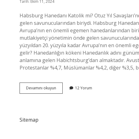
Tarih: Ekim 11, 2024
Habsburg Hanedanı Katolik mi? Otuz Yıl Savaşları’n
gelen savunucularından biriydi. Habsburg Hanedanı, A
Avrupa’nın en önemli egemen hanedanlarından biriyd
mutlakiyetçi yönetimin önde gelen savunucularından 
yüzyıldan 20. yüzyıla kadar Avrupa’nın en önemli 
gelir? Hanedanlığın kökeni Hanedanlık adını günümüz
anlamına gelen Habichtsburg’dan almaktadır. Avustu
Protestanlar %4,7, Müslümanlar %4,2, diğer %3,5, b
Habsburglar
Devamını okuyun
12 Yorum
Katolik
Mi
Sitemap