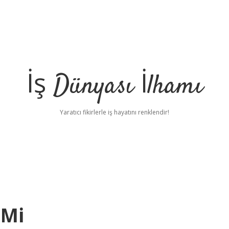
İş Dünyası İlhamı
Yaratıcı fikirlerle iş hayatını renklendir!
 Mi