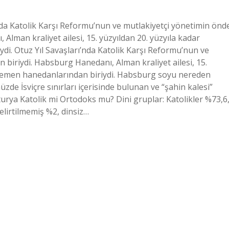
da Katolik Karşı Reformu’nun ve mutlakiyetçi yönetimin önd
lman kraliyet ailesi, 15. yüzyıldan 20. yüzyıla kadar
i. Otuz Yıl Savaşları’nda Katolik Karşı Reformu’nun ve
biriydi. Habsburg Hanedanı, Alman kraliyet ailesi, 15.
egemen hanedanlarından biriydi. Habsburg soyu nereden
de İsviçre sınırları içerisinde bulunan ve “şahin kalesi”
rya Katolik mi Ortodoks mu? Dini gruplar: Katolikler %73,6
elirtilmemiş %2, dinsiz…