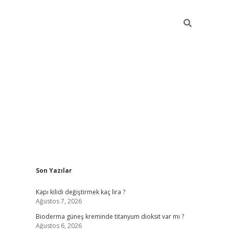
Sidebar
Son Yazılar
ilbet giriş
Kapı kilidi değiştirmek kaç lira ?
Ağustos 7, 2026
Bioderma güneş kreminde titanyum dioksit var mı ?
Ağustos 6, 2026