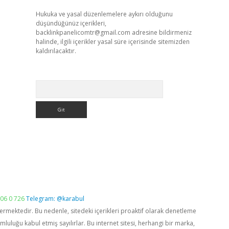
Hukuka ve yasal düzenlemelere aykırı olduğunu
düşündüğünüz içerikleri,
backlinkpanelicomtr@gmail.com
adresine bildirmeniz
halinde, ilgili içerikler yasal süre içerisinde sitemizden
kaldırılacaktır.
Arama
06 0 726
Telegram: @karabul
vermektedir. Bu nedenle, sitedeki içerikleri proaktif olarak denetleme
luğu kabul etmiş sayılırlar. Bu internet sitesi, herhangi bir marka,