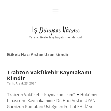
menüyü
Anasayfa
aç
Gizlilik Politikası
İş Dünyası İlhamı
Yasal Uyarı
Yaratıcı fikirlerle iş hayatını renklendir!
Hakkımızda
Etiket:
Hacı Arslan Uzan kimdir
Trabzon Vakfıkebir Kaymakamı
Kimdir
Tarih: Aralık 23, 2024
Trabzon Vakfıkebir Kaymakamı kim?
Hükümet
binası önü Kaymakamımız Dr. Hacı Arslan UZAN,
Garnizon Komutanı Üsteğmen Ferhat EHLİZ ve