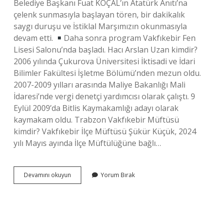
Belediye Başkanı Fuat KOÇAL’ın Atatürk Anıtı’na
çelenk sunmasıyla başlayan tören, bir dakikalık
saygı duruşu ve İstiklal Marşımızın okunmasıyla
devam etti.
Daha sonra program Vakfıkebir Fen
Lisesi Salonu’nda başladı. Hacı Arslan Uzan kimdir?
2006 yılında Çukurova Üniversitesi İktisadi ve İdari
Bilimler Fakültesi İşletme Bölümü’nden mezun oldu.
2007-2009 yılları arasında Maliye Bakanlığı Mali
İdaresi’nde vergi denetçi yardımcısı olarak çalıştı. 9
Eylül 2009’da Bitlis Kaymakamlığı adayı olarak
kaymakam oldu. Trabzon Vakfıkebir Müftüsü
kimdir? Vakfıkebir İlçe Müftüsü Şükür Küçük, 2024
yılı Mayıs ayında İlçe Müftülüğüne bağlı…
Trabzon
Devamını okuyun
Yorum Bırak
Vakfıkebir
Kaymakamı
Kimdir