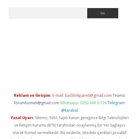
Arama
lbet giriş yap
betexper indir
Reklam ve İletişim:
E-mail:
backlinkpaneli@gmail.com
Teams:
forumhizmeti@gmail.com
Whatsapp: 0262 606 0 726
Telegram:
@karabul
Yasal Uyarı:
Sitemiz, 5651 Sayılı Kanun gereğince Bilgi Teknolojileri
ve İletişim Kurumu (BTK) tarafından onaylanmış bir Yer Sağlayıcı
olarak hizmet vermektedir. Bu nedenle, sitedeki içerikleri proaktif